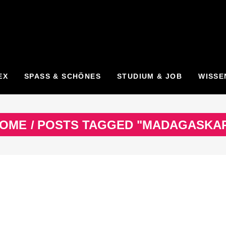
EX
SPASS & SCHÖNES
STUDIUM & JOB
WISSE
OME
/
POSTS TAGGED "MADAGASKA