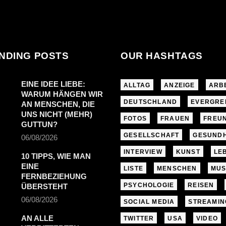
NDING POSTS
OUR HASHTAGS
EINE IDEE LIEBE:
ALLTAG
ANZEIGE
ARB
WARUM HÄNGEN WIR
DEUTSCHLAND
EVERGRE
AN MENSCHEN, DIE
UNS NICHT (MEHR)
FOTOS
FRAUEN
FREU
GUTTUN?
GESELLSCHAFT
GESUNDH
06/08/2026
INTERVIEW
KUNST
LE
10 TIPPS, WIE MAN
EINE
LISTE
MENSCHEN
MUS
FERNBEZIEHUNG
PSYCHOLOGIE
REISEN
ÜBERSTEHT
06/08/2026
SOCIAL MEDIA
STREAMIN
AN ALLE
TWITTER
USA
VIDEO