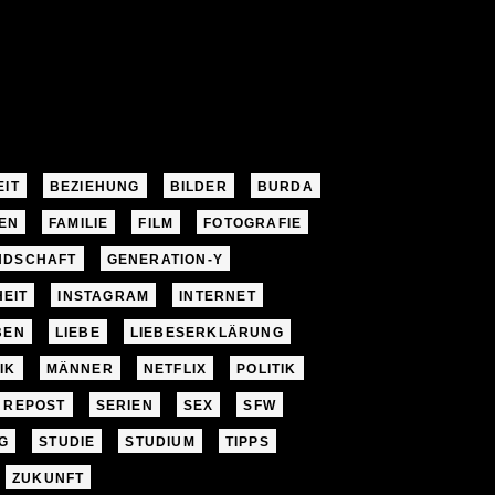
EIT
BEZIEHUNG
BILDER
BURDA
EN
FAMILIE
FILM
FOTOGRAFIE
NDSCHAFT
GENERATION-Y
EIT
INSTAGRAM
INTERNET
BEN
LIEBE
LIEBESERKLÄRUNG
IK
MÄNNER
NETFLIX
POLITIK
REPOST
SERIEN
SEX
SFW
G
STUDIE
STUDIUM
TIPPS
ZUKUNFT