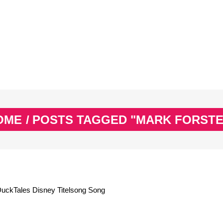
EX
SPASS & SCHÖNES
STUDIUM & JOB
WISSE
EX
SPASS & SCHÖNES
STUDIUM & JOB
WISSE
OME
/
POSTS TAGGED "MARK FORSTE