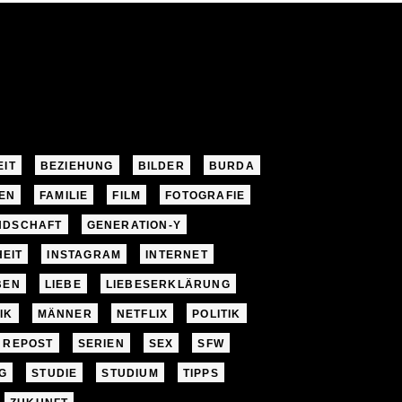
EIT
BEZIEHUNG
BILDER
BURDA
EN
FAMILIE
FILM
FOTOGRAFIE
NDSCHAFT
GENERATION-Y
EIT
INSTAGRAM
INTERNET
BEN
LIEBE
LIEBESERKLÄRUNG
IK
MÄNNER
NETFLIX
POLITIK
REPOST
SERIEN
SEX
SFW
G
STUDIE
STUDIUM
TIPPS