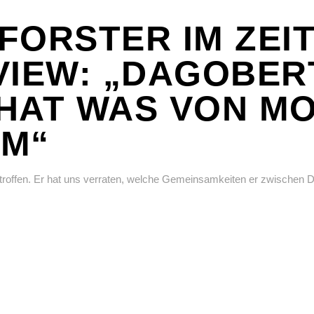
FORSTER IM ZEI
VIEW: „DAGOBER
HAT WAS VON M
AM“
troffen. Er hat uns verraten, welche Gemeinsamkeiten er zwischen 