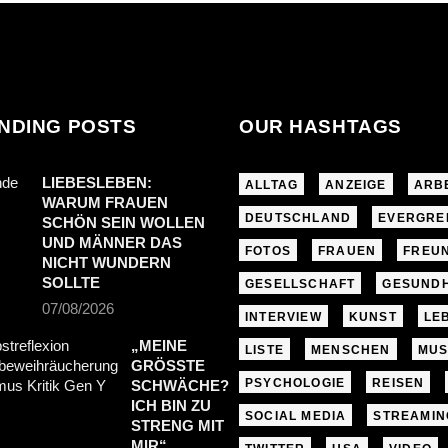
NDING POSTS
OUR HASHTAGS
LIEBESLEBEN:
ALLTAG
ANZEIGE
ARB
WARUM FRAUEN
DEUTSCHLAND
EVERGRE
SCHÖN SEIN WOLLEN
UND MÄNNER DAS
FOTOS
FRAUEN
FREU
NICHT WUNDERN
SOLLTE
GESELLSCHAFT
GESUNDH
07/08/2026
INTERVIEW
KUNST
LE
„MEINE
LISTE
MENSCHEN
MUS
GRÖSSTE S
PSYCHOLOGIE
REISEN
CHWÄCHE? I
CH BIN ZU S
SOCIAL MEDIA
STREAMIN
TRENG MIT M
IR“