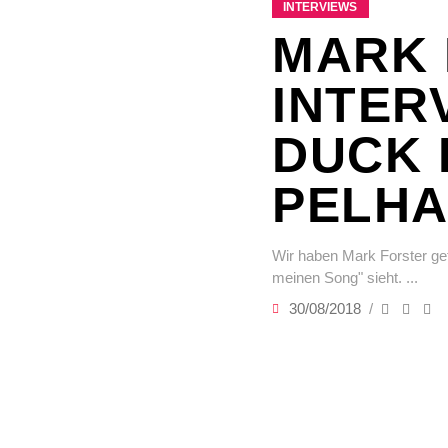
INTERVIEWS
MARK 
INTER
DUCK 
PELH
Wir haben Mark Forster ge
meinen Song" sieht.
30/08/2018