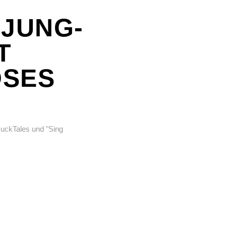
TJUNG-
T
OSES
DuckTales und "Sing