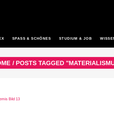
EX
SPASS & SCHÖNES
STUDIUM & JOB
WISSE
OME
/
POSTS TAGGED "MATERIALISM