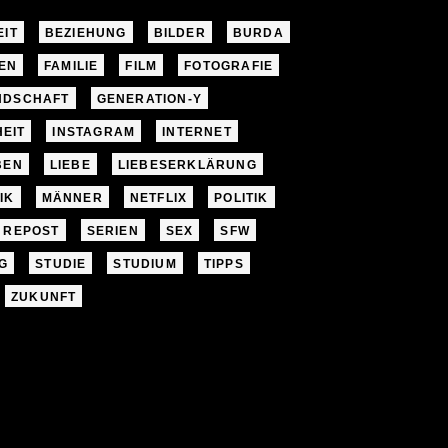
EIT
BEZIEHUNG
BILDER
BURDA
EN
FAMILIE
FILM
FOTOGRAFIE
NDSCHAFT
GENERATION-Y
EIT
INSTAGRAM
INTERNET
BEN
LIEBE
LIEBESERKLÄRUNG
IK
MÄNNER
NETFLIX
POLITIK
REPOST
SERIEN
SEX
SFW
G
STUDIE
STUDIUM
TIPPS
ZUKUNFT