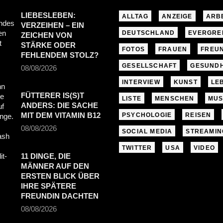
LIEBESLEBEN:
ALLTAG
ANZEIGE
ARB
VERZEIHEN – EIN
DEUTSCHLAND
EVERGRE
ZEICHEN VON
STÄRKE ODER
FOTOS
FRAUEN
FREU
FEHLENDEM STOLZ?
GESELLSCHAFT
GESUNDH
08/08/2026
INTERVIEW
KUNST
LE
FÜTTERER IS(S)T
LISTE
MENSCHEN
MUS
ANDERS: DIE SACHE
MIT DEM VITAMIN B12
PSYCHOLOGIE
REISEN
08/08/2026
SOCIAL MEDIA
STREAMIN
TWITTER
USA
VIDEO
11 DINGE, DIE
MÄNNER AUF DEN
ERSTEN BLICK ÜBER
IHRE SPÄTERE
FREUNDIN DACHTEN
08/08/2026