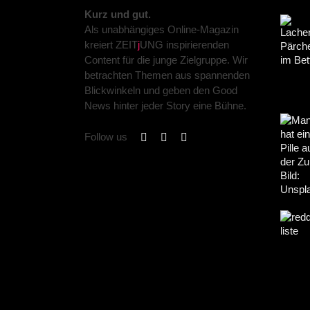
Kurz und gut.
Als unabhängiges Online-Magazin
kreiert ZEIT
j
UNG inspirierenden
Content für die junge Zielgruppe. Wir
betrachten Themen aus spannenden
Blickwinkeln und geben den Good
News hinter jeder Story eine Bühne.
Follow us