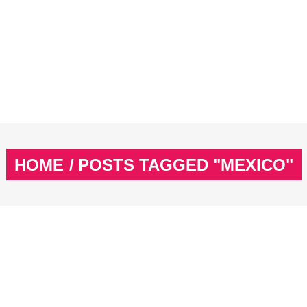
EX
SPASS & SCHÖNES
STUDIUM & JOB
WISSE
EX
SPASS & SCHÖNES
STUDIUM & JOB
WISSE
HOME
/
POSTS TAGGED "MEXICO"