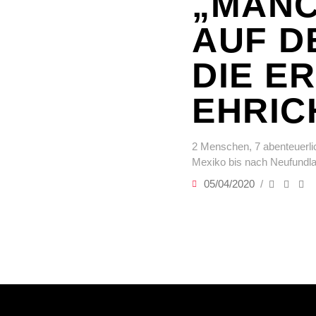
„MANC
AUF D
DIE E
EHRIC
2 Menschen, 7 abenteuerli
Mexiko bis nach Neufundl
05/04/2020