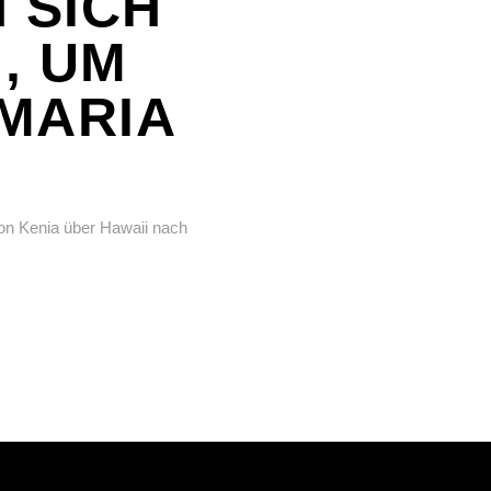
 SICH
, UM
 MARIA
von Kenia über Hawaii nach