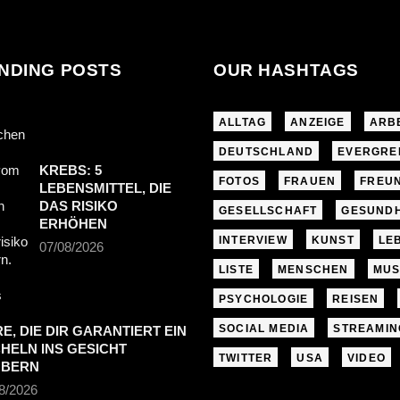
NDING POSTS
OUR HASHTAGS
ALLTAG
ANZEIGE
ARB
DEUTSCHLAND
EVERGRE
KREBS: 5
FOTOS
FRAUEN
FREU
LEBENSMITTEL, DIE
DAS RISIKO
GESELLSCHAFT
GESUNDH
ERHÖHEN
INTERVIEW
KUNST
LE
07/08/2026
LISTE
MENSCHEN
MUS
PSYCHOLOGIE
REISEN
SOCIAL MEDIA
STREAMIN
RE, DIE DIR GARANTIERT EIN
HELN INS GESICHT
TWITTER
USA
VIDEO
UBERN
8/2026