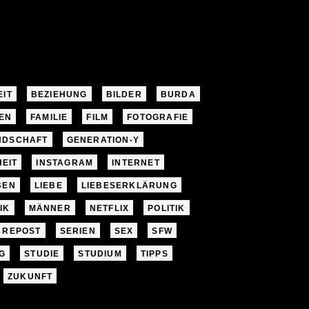
EIT
BEZIEHUNG
BILDER
BURDA
EN
FAMILIE
FILM
FOTOGRAFIE
NDSCHAFT
GENERATION-Y
EIT
INSTAGRAM
INTERNET
BEN
LIEBE
LIEBESERKLÄRUNG
IK
MÄNNER
NETFLIX
POLITIK
REPOST
SERIEN
SEX
SFW
G
STUDIE
STUDIUM
TIPPS
ZUKUNFT