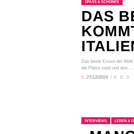
SPASS & SCHÖNES
DAS B
KOMMT
ITALIE
Das beste Essen der Welt k
die Plätze zwei und drei.
27/12/2024
INTERVIEWS
LEBEN & 