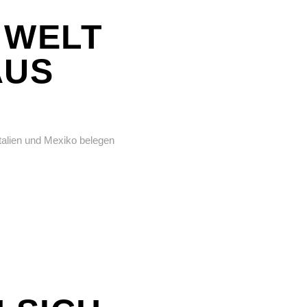
 WELT
AUS
talien und Mexiko belegen