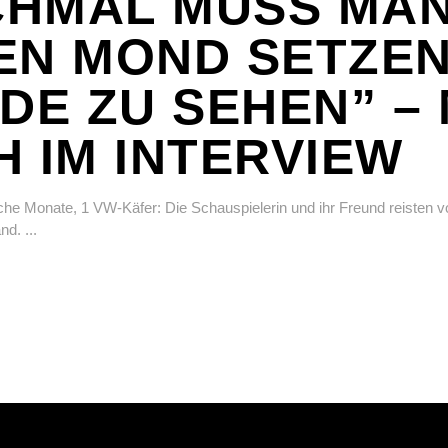
HMAL MUSS MAN
EN MOND SETZEN
RDE ZU SEHEN” –
H IM INTERVIEW
che Monate, 1 VW-Käfer: Die Schauspielerin und ihr Freund reisten 
and.