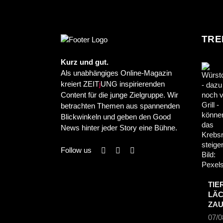
TRE
Kurz und gut.
Als unabhängiges Online-Magazin
kreiert ZEIT
j
UNG inspirierenden
Content für die junge Zielgruppe. Wir
betrachten Themen aus spannenden
Blickwinkeln und geben den Good
News hinter jeder Story eine Bühne.
Follow us
TIE
LÄC
ZA
07/0