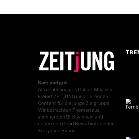
TRE
Kurz und gut.
Als unabhängiges Online-Magazin
kreiert ZEIT
j
UNG inspirierenden
Content für die junge Zielgruppe.
Wir betrachten Themen aus
spannenden Blickwinkeln und
geben den Good News hinter jeder
Story eine Bühne.