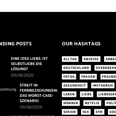
NDING POSTS
OUR HASHTAGS
EINE IDEE LIEBE: IST
ALLTAG
ANZEIGE
ARBE
SELBSTLIEBE DIE
DEUTSCHLAND
EVERGREE
LÖSUNG?
09/08/2026
FOTOS
FRAUEN
FREUND
STREIT IN
GESUNDHEIT
INSTAGRAM
FERNBEZIEHUNGEN:
LEBEN
LIEBE
LIEBESE
DAS WORST-CASE-
SZENARIO
MÄNNER
NETFLIX
POLI
09/08/2026
SERIEN
SEX
SFW
SOC