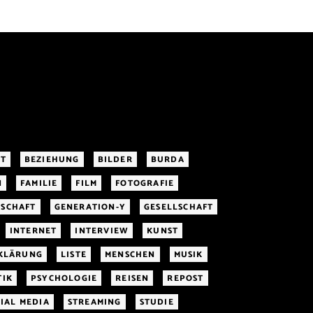
IT
BEZIEHUNG
BILDER
BURDA
N
FAMILIE
FILM
FOTOGRAFIE
SCHAFT
GENERATION-Y
GESELLSCHAFT
INTERNET
INTERVIEW
KUNST
RKLÄRUNG
LISTE
MENSCHEN
MUSIK
TIK
PSYCHOLOGIE
REISEN
REPOST
IAL MEDIA
STREAMING
STUDIE