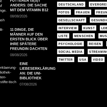
FÜTTERER IS(S)T
DEUTSCHLAND
EVERGRE
ANDERS: DIE SACHE
MIT DEM VITAMIN B12
FOTOS
FRAUEN
FREU
08/08/2026
GESELLSCHAFT
GESUNDH
INTERVIEW
KUNST
LE
11 DINGE, DIE
MÄNNER AUF DEN
LISTE
MENSCHEN
MUS
ERSTEN BLICK ÜBER
IHRE SPÄTERE
PSYCHOLOGIE
REISEN
FREUNDIN DACHTEN
SOCIAL MEDIA
STREAMIN
08/08/2026
TWITTER
USA
VIDEO
EINE
LIEBESERKLÄRUNG
AN: DIE UNI-
BIBLIOTHEK
07/08/2026