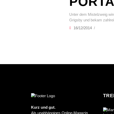
PORTA
Unter dem Mistelzweig wir
Grigsby und bekam zahlre
16/12/2014
TRE
Kurz und gut.
Als unabhängiges Online-Magazin