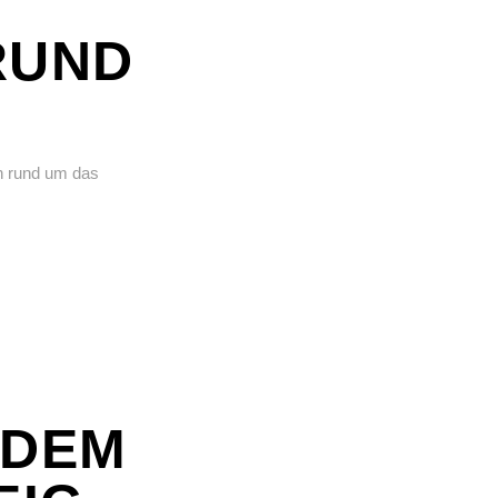
RUND
n rund um das
 DEM