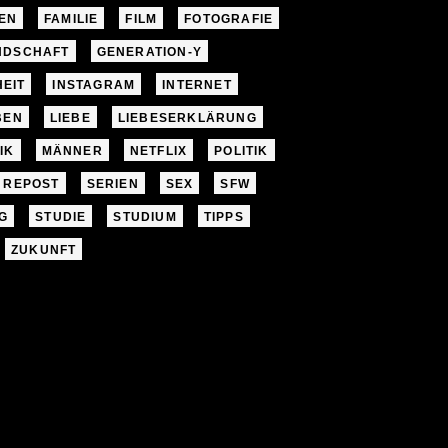
EN
FAMILIE
FILM
FOTOGRAFIE
NDSCHAFT
GENERATION-Y
EIT
INSTAGRAM
INTERNET
BEN
LIEBE
LIEBESERKLÄRUNG
IK
MÄNNER
NETFLIX
POLITIK
REPOST
SERIEN
SEX
SFW
G
STUDIE
STUDIUM
TIPPS
ZUKUNFT