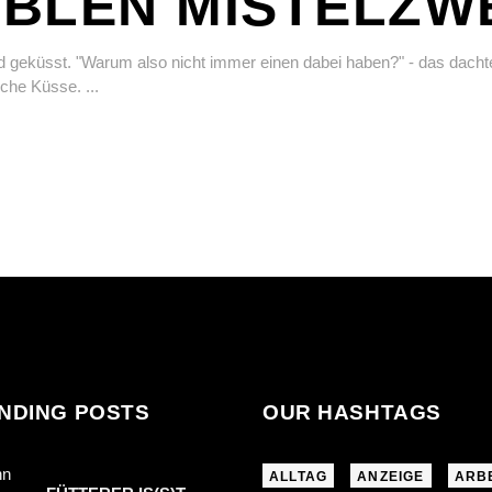
BLEN MISTELZW
d geküsst. "Warum also nicht immer einen dabei haben?" - das dach
iche Küsse.
NDING POSTS
OUR HASHTAGS
ALLTAG
ANZEIGE
ARB