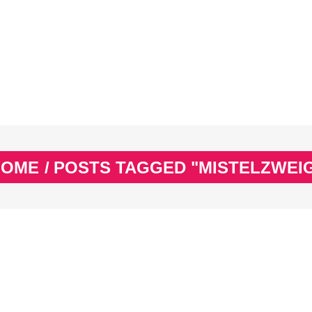
EX
SPASS & SCHÖNES
STUDIUM & JOB
WISSE
EX
SPASS & SCHÖNES
STUDIUM & JOB
WISSE
HOME
/
POSTS TAGGED "MISTELZWEI