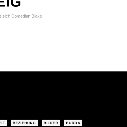
EIG
te sich Comedian Blake
EIT
BEZIEHUNG
BILDER
BURDA