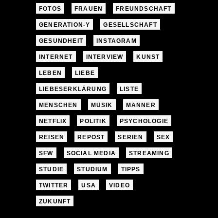
FOTOS
FRAUEN
FREUNDSCHAFT
GENERATION-Y
GESELLSCHAFT
GESUNDHEIT
INSTAGRAM
INTERNET
INTERVIEW
KUNST
LEBEN
LIEBE
LIEBESERKLÄRUNG
LISTE
MENSCHEN
MUSIK
MÄNNER
NETFLIX
POLITIK
PSYCHOLOGIE
REISEN
REPOST
SERIEN
SEX
SFW
SOCIAL MEDIA
STREAMING
STUDIE
STUDIUM
TIPPS
TWITTER
USA
VIDEO
ZUKUNFT