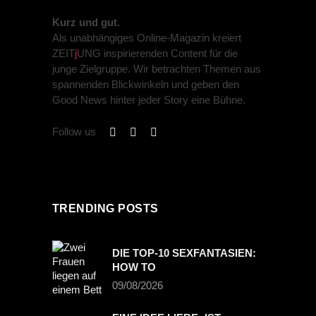
Kurz und gut.
Als unabhängiges Online-Magazin kreiert
ZEIT
j
UNG inspirierenden Content für die
junge Zielgruppe. Wir betrachten Themen aus
spannenden Blickwinkeln und geben den
Good News hinter jeder Story eine Bühne.
Follow us
TRENDING POSTS
DIE TOP-10 SEXFANTASIEN:
HOW TO
09/08/2026