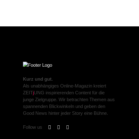
Kurz und gut.
Als unabhängiges Online-Magazin kreiert
ZEIT
j
UNG inspirierenden Content für die
junge Zielgruppe. Wir betrachten Themen aus
spannenden Blickwinkeln und geben den
Good News hinter jeder Story eine Bühne.
Follow us