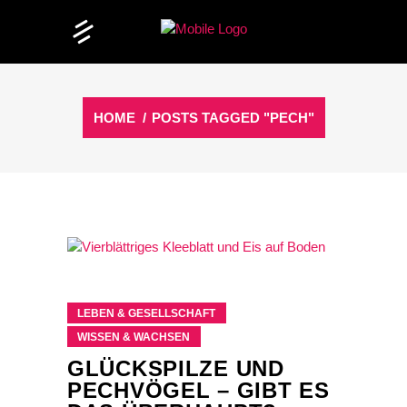
HOME
/
POSTS TAGGED "PECH"
LEBEN & GESELLSCHAFT
WISSEN & WACHSEN
GLÜCKSPILZE UND
PECHVÖGEL – GIBT ES