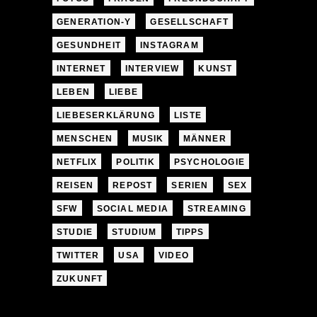
GENERATION-Y
GESELLSCHAFT
GESUNDHEIT
INSTAGRAM
INTERNET
INTERVIEW
KUNST
LEBEN
LIEBE
LIEBESERKLÄRUNG
LISTE
MENSCHEN
MUSIK
MÄNNER
NETFLIX
POLITIK
PSYCHOLOGIE
REISEN
REPOST
SERIEN
SEX
SFW
SOCIAL MEDIA
STREAMING
STUDIE
STUDIUM
TIPPS
TWITTER
USA
VIDEO
ZUKUNFT