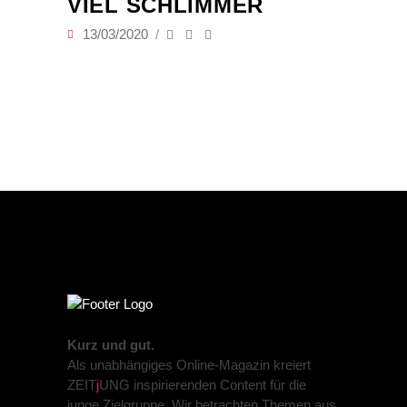
VIEL SCHLIMMER
13/03/2020
Kurz und gut.
Als unabhängiges Online-Magazin kreiert
ZEIT
j
UNG inspirierenden Content für die
junge Zielgruppe. Wir betrachten Themen aus