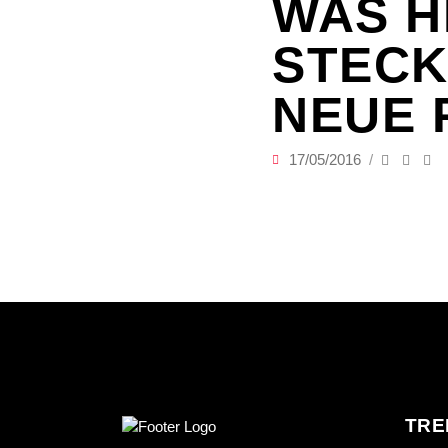
WAS H
STECK
NEUE 
17/05/2016
TRE