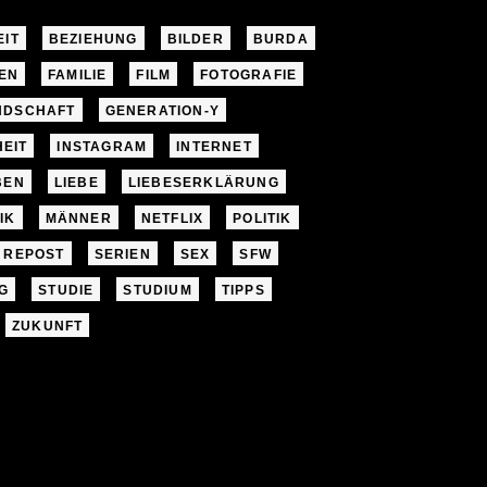
EIT
BEZIEHUNG
BILDER
BURDA
EN
FAMILIE
FILM
FOTOGRAFIE
NDSCHAFT
GENERATION-Y
EIT
INSTAGRAM
INTERNET
BEN
LIEBE
LIEBESERKLÄRUNG
IK
MÄNNER
NETFLIX
POLITIK
REPOST
SERIEN
SEX
SFW
G
STUDIE
STUDIUM
TIPPS
ZUKUNFT