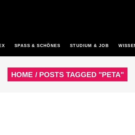
EX
SPASS & SCHÖNES
STUDIUM & JOB
WISSE
HOME
/
POSTS TAGGED "PETA"