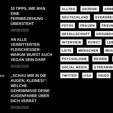
10 TIPPS, WIE MAN
ALLTAG
ANZEIGE
ARB
EINE
DEUTSCHLAND
EVERGRE
FERNBEZIEHUNG
ÜBERSTEHT
FOTOS
FRAUEN
FREU
06/08/2026
GESELLSCHAFT
GESUNDH
AN ALLE
INTERVIEW
KUNST
LE
VERBITTERTEN
FLEISCHESSER:
LISTE
MENSCHEN
MUS
WARUM WURST AUCH
PSYCHOLOGIE
REISEN
VEGAN SEIN DARF
05/08/2026
SOCIAL MEDIA
STREAMIN
„SCHAU MIR IN DIE
TWITTER
USA
VIDEO
AUGEN, KLEINES!“:
WELCHE
GEHEIMNISSE DEINE
AUGENFARBE ÜBER
DICH VERRÄT
05/08/2026