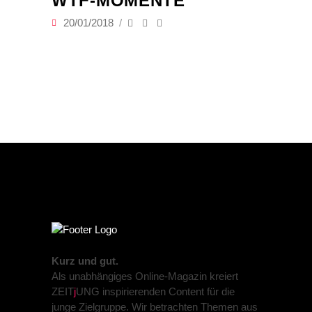
WTF-MOMENTE
20/01/2018
Kurz und gut.
Als unabhängiges Online-Magazin kreiert
ZEIT
j
UNG inspirierenden Content für die
junge Zielgruppe. Wir betrachten Themen aus