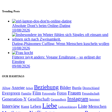
Trending Posts
Absolute Dont’s beim Online-Dating
10/08/2026
Dating-Phänomen Cuffing: Wenn Menschen kuscheln wollen
10/08/2026
Fütterer is(s)t anders: Vegane Ernährung – so gelingt der
Einstieg
09/08/2026
OUR HASHTAGS
Beziehung
Bilder
Anzeige
Burda
Alltag
Deutschland
Arbeit
Film
Frauen
Evergreen
Fotos
Familie
Fotografie
Freundschaft
Instagram
Generation-Y
Gesellschaft
Gesundheit
Internet
Liebe
Interview
Liste
Leben
Menschen
Kunst
Liebeserklärung