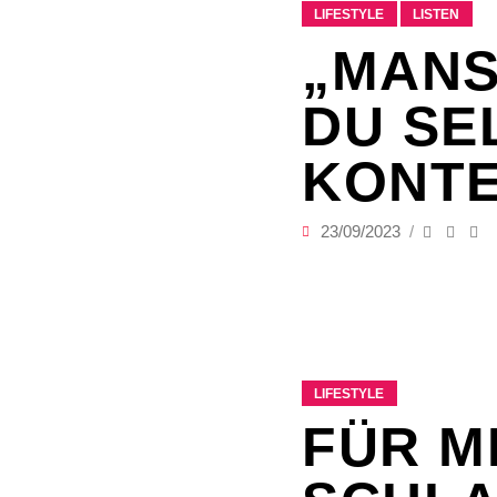
LIFESTYLE
LISTEN
„MANS
DU SE
KONT
23/09/2023
LIFESTYLE
FÜR M