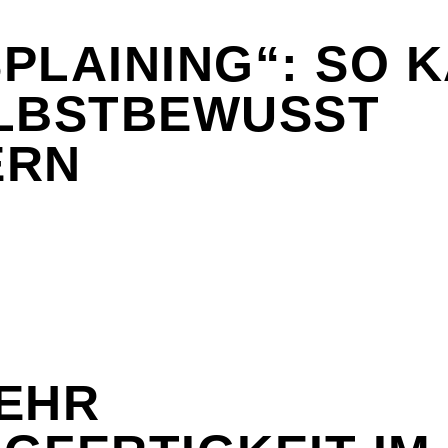
PLAINING“: SO 
LBSTBEWUSST
ERN
EHR