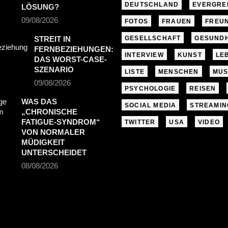
DEUTSCHLAND
EVERGRE
LÖSUNG?
09/08/2026
FOTOS
FRAUEN
FREU
STREIT IN
GESELLSCHAFT
GESUNDH
FERNBEZIEHUNGEN:
INTERVIEW
KUNST
LE
DAS WORST-CASE-
SZENARIO
LISTE
MENSCHEN
MUS
09/08/2026
PSYCHOLOGIE
REISEN
WAS DAS
SOCIAL MEDIA
STREAMIN
„CHRONISCHE
FATIGUE-SYNDROM“
TWITTER
USA
VIDEO
VON NORMALER
MÜDIGKEIT
UNTERSCHEIDET
08/08/2026