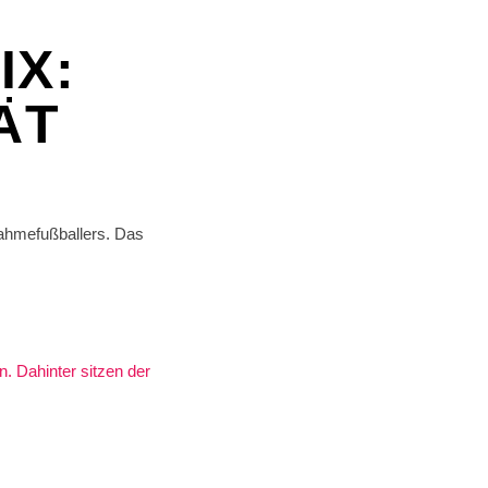
IX:
ÄT
nahmefußballers. Das