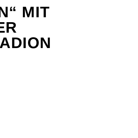
“ MIT
ER
TADION