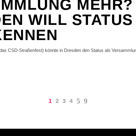
AMMLUNG MEHR?
EN WILL STATUS
KENNEN
das CSD-Straßenfest) könnte in Dresden den Status als Versammlun
1
2
3
4