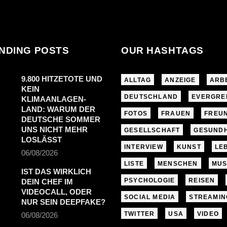
NDING POSTS
OUR HASHTAGS
9.800 HITZETOTE UND
ALLTAG
ANZEIGE
ARB
KEIN
DEUTSCHLAND
EVERGRE
KLIMAANLAGEN-
LAND: WARUM DER
FOTOS
FRAUEN
FREU
DEUTSCHE SOMMER
UNS NICHT MEHR
GESELLSCHAFT
GESUNDH
LOSLÄSST
INTERVIEW
KUNST
LE
06/08/2026
LISTE
MENSCHEN
MUS
IST DAS WIRKLICH
PSYCHOLOGIE
REISEN
DEIN CHEF IM
VIDEOCALL, ODER
SOCIAL MEDIA
STREAMIN
NUR SEIN DEEPFAKE?
TWITTER
USA
VIDEO
06/08/2026