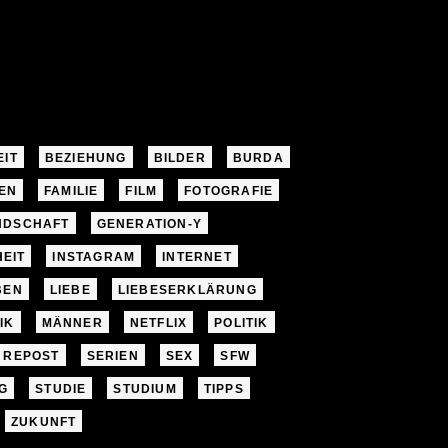
EIT
BEZIEHUNG
BILDER
BURDA
EN
FAMILIE
FILM
FOTOGRAFIE
NDSCHAFT
GENERATION-Y
EIT
INSTAGRAM
INTERNET
BEN
LIEBE
LIEBESERKLÄRUNG
IK
MÄNNER
NETFLIX
POLITIK
REPOST
SERIEN
SEX
SFW
G
STUDIE
STUDIUM
TIPPS
ZUKUNFT