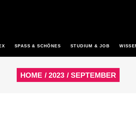
EX
SPASS & SCHÖNES
STUDIUM & JOB
WISSE
HOME
/
2023
/
SEPTEMBER