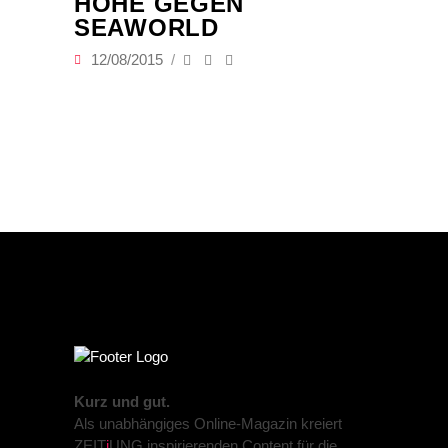
HÖHE GEGEN
SEAWORLD
12/08/2015
Kurz und gut.
Als unabhängiges Online-Magazin kreiert
ZEIT
j
UNG inspirierenden Content für die