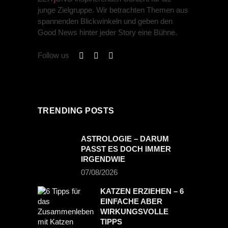
junge Zielgruppe. Wir betrachten Themen aus
spannenden Blickwinkeln und geben den
Good News hinter jeder Story eine Bühne.
Follow us
TRENDING POSTS
ASTROLOGIE – DARUM
PASST ES DOCH IMMER
IRGENDWIE
07/08/2026
KATZEN ERZIEHEN – 6
EINFACHE ABER
WIRKUNGSVOLLE
TIPPS