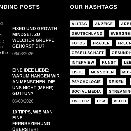
NDING POSTS
OUR HASHTAGS
ALLTAG
ANZEIGE
ARB
FIXED UND GROWTH
DEUTSCHLAND
EVERGRE
MINDSET: ZU
WELCHER GRUPPE
FOTOS
FRAUEN
FREU
GEHÖRST DU?
GESELLSCHAFT
GESUNDH
06/08/2026
INTERVIEW
KUNST
LE
EINE IDEE LIEBE:
LISTE
MENSCHEN
MUS
WARUM HÄNGEN WIR
AN MENSCHEN, DIE
PSYCHOLOGIE
REISEN
UNS NICHT (MEHR)
SOCIAL MEDIA
STREAMIN
GUTTUN?
06/08/2026
TWITTER
USA
VIDEO
10 TIPPS, WIE MAN
EINE
FERNBEZIEHUNG
ÜBERSTEHT