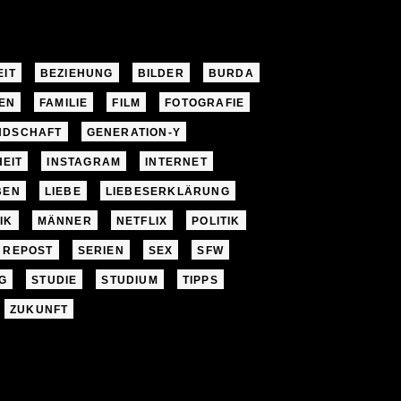
EIT
BEZIEHUNG
BILDER
BURDA
EN
FAMILIE
FILM
FOTOGRAFIE
NDSCHAFT
GENERATION-Y
EIT
INSTAGRAM
INTERNET
BEN
LIEBE
LIEBESERKLÄRUNG
IK
MÄNNER
NETFLIX
POLITIK
REPOST
SERIEN
SEX
SFW
G
STUDIE
STUDIUM
TIPPS
ZUKUNFT