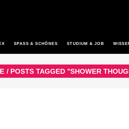
EX
SPASS & SCHÖNES
STUDIUM & JOB
WISSE
E
/
POSTS TAGGED "SHOWER THOUG