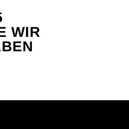
5
E WIR
ABEN