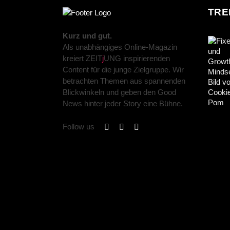
TRE
Kurz und gut.
Als unabhängiges Online-Magazin
kreiert ZEIT
j
UNG inspirierenden
Content für die junge Zielgruppe. Wir
betrachten Themen aus spannenden
Blickwinkeln und geben den Good
News hinter jeder Story eine Bühne.
Follow us