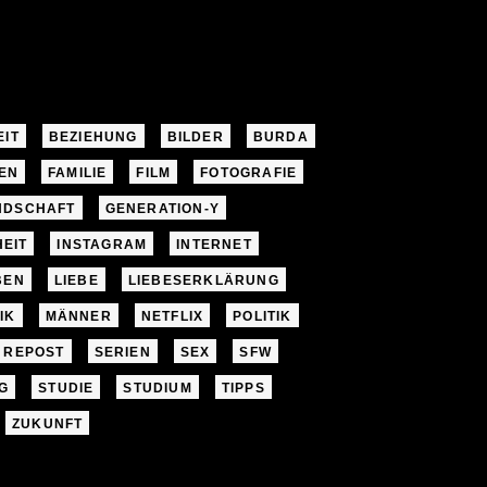
EIT
BEZIEHUNG
BILDER
BURDA
EN
FAMILIE
FILM
FOTOGRAFIE
NDSCHAFT
GENERATION-Y
EIT
INSTAGRAM
INTERNET
BEN
LIEBE
LIEBESERKLÄRUNG
IK
MÄNNER
NETFLIX
POLITIK
REPOST
SERIEN
SEX
SFW
G
STUDIE
STUDIUM
TIPPS
ZUKUNFT