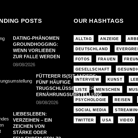
NDING POSTS
OUR HASHTAGS
DATING-PHÄNOMEN
ALLTAG
ANZEIGE
ARB
GROUNDHOGGING:
DEUTSCHLAND
EVERGRE
WENN VORLIEBEN
ZUR FALLE WERDEN
FOTOS
FRAUEN
FREU
08/08/2026
GESELLSCHAFT
GESUNDH
FÜTTERER IS(S)T ANDERS:
INTERVIEW
KUNST
LE
FÜNF HÄUFIGE
TRUGSCHLÜSSE BEI DER
LISTE
MENSCHEN
MUS
ERNÄHRUNGSUMSTELLUNG
PSYCHOLOGIE
REISEN
08/08/2026
SOCIAL MEDIA
STREAMIN
LIEBESLEBEN:
VERZEIHEN – EIN
TWITTER
USA
VIDEO
ZEICHEN VON
STÄRKE ODER