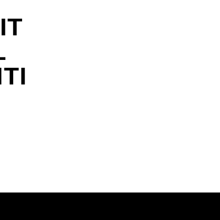
IT
L
TI