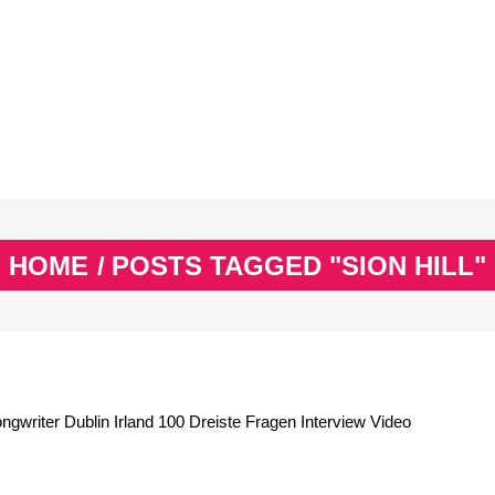
EX
SPASS & SCHÖNES
STUDIUM & JOB
WISSE
EX
SPASS & SCHÖNES
STUDIUM & JOB
WISSE
HOME
/
POSTS TAGGED "SION HILL"