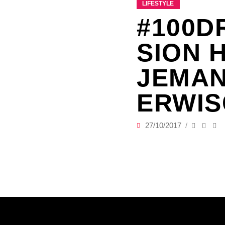
LIFESTYLE
#100D
SION 
JEMAN
ERWIS
27/10/2017