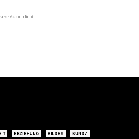
re Autorin liebt
EIT
BEZIEHUNG
BILDER
BURDA