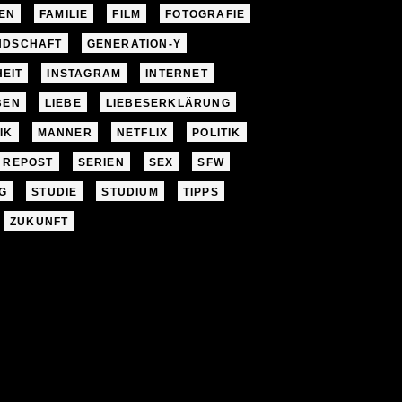
EN
FAMILIE
FILM
FOTOGRAFIE
NDSCHAFT
GENERATION-Y
EIT
INSTAGRAM
INTERNET
BEN
LIEBE
LIEBESERKLÄRUNG
IK
MÄNNER
NETFLIX
POLITIK
REPOST
SERIEN
SEX
SFW
G
STUDIE
STUDIUM
TIPPS
ZUKUNFT