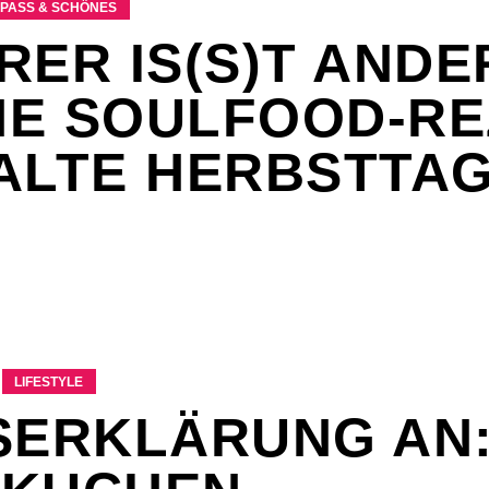
PASS & SCHÖNES
RER IS(S)T ANDE
E SOULFOOD-RE
ALTE HERBSTTA
LIFESTYLE
SERKLÄRUNG AN