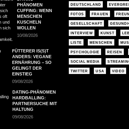
PHÄNOMEN
DEUTSCHLAND
EVERGRE
CUFFING: WENN
FOTOS
FRAUEN
FREU
MENSCHEN
KUSCHELN
GESELLSCHAFT
GESUNDH
WOLLEN
INTERVIEW
KUNST
LE
10/08/2026
LISTE
MENSCHEN
MUS
FÜTTERER IS(S)T
PSYCHOLOGIE
REISEN
ANDERS: VEGANE
SOCIAL MEDIA
STREAMIN
ERNÄHRUNG – SO
GELINGT DER
TWITTER
USA
VIDEO
EINSTIEG
09/08/2026
DATING-PHÄNOMEN
HARDBALLING:
PARTNERSUCHE MIT
HALTUNG
09/08/2026