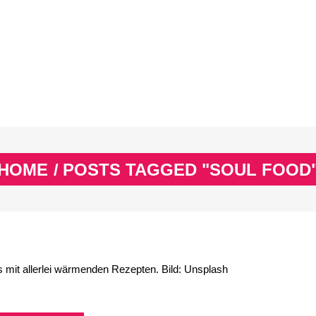
EX
SPASS & SCHÖNES
STUDIUM & JOB
WISSE
EX
SPASS & SCHÖNES
STUDIUM & JOB
WISSE
HOME
/
POSTS TAGGED "SOUL FOOD