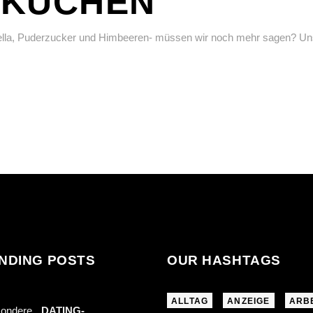
NKUCHEN
tella, Puderzucker und Himbeeren- müssen wir noch mehr sagen? Unse
NDING POSTS
OUR HASHTAGS
ALLTAG
ANZEIGE
ARB
DATING-