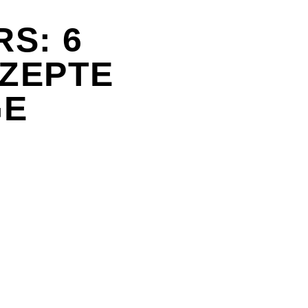
RS: 6
ZEPTE
GE
: