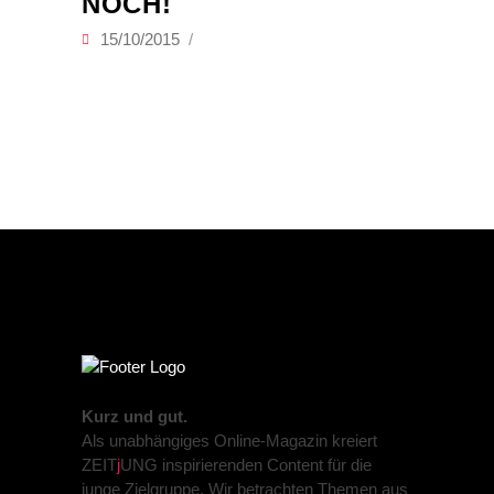
NOCH!
15/10/2015
Kurz und gut.
Als unabhängiges Online-Magazin kreiert
ZEIT
j
UNG inspirierenden Content für die
junge Zielgruppe. Wir betrachten Themen aus