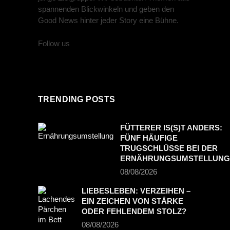
spannenden Blickwinkeln und geben den
Good News hinter jeder Story eine Bühne.
Follow us
TRENDING POSTS
FÜTTERER IS(S)T ANDERS:
FÜNF HÄUFIGE
TRUGSCHLÜSSE BEI DER
ERNÄHRUNGSUMSTELLUNG
08/08/2026
LIEBESLEBEN: VERZEIHEN –
EIN ZEICHEN VON STÄRKE
ODER FEHLENDEM STOLZ?
08/08/2026