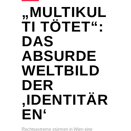
„MULTIKUL
TI TÖTET“:
DAS
ABSURDE
WELTBILD
DER
‚IDENTITÄR
EN‘
Rechtsextreme stürmen in Wien eine