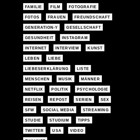
FAMILIE
FILM
FOTOGRAFIE
FOTOS
FRAUEN
FREUNDSCHAFT
GENERATION-Y
GESELLSCHAFT
GESUNDHEIT
INSTAGRAM
INTERNET
INTERVIEW
KUNST
LEBEN
LIEBE
LIEBESERKLÄRUNG
LISTE
MENSCHEN
MUSIK
MÄNNER
NETFLIX
POLITIK
PSYCHOLOGIE
REISEN
REPOST
SERIEN
SEX
SFW
SOCIAL MEDIA
STREAMING
STUDIE
STUDIUM
TIPPS
TWITTER
USA
VIDEO