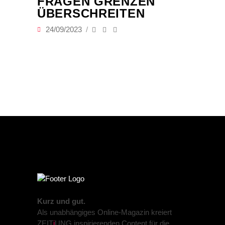
FRAGEN GRENZEN
ÜBERSCHREITEN
24/09/2023
Kurz und gut.
Als unabhängiges Online-Magazin kreiert
ZEIT
j
UNG inspirierenden Content für die