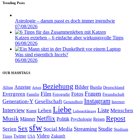
Trending Posts
Astrologie – darum passt es doch immer irgendwie
07/08/2026
Katzen erziehen – 6 einfache aber wirkungsvolle Tipps
06/08/2026
Was sind eigentlich Incels?
06/08/2026
OUR HASHTAGS
Beziehung
Bilder
Anzeige
Burda
Alltag
Deutschland
Arbeit
Film
Frauen
Evergreen
Fotos
Familie
Fotografie
Freundschaft
Instagram
Generation-Y
Gesellschaft
Gesundheit
Internet
Liebe
Interview
Liste
Leben
Menschen
Kunst
Liebeserklärung
Repost
Netflix
Musik
Männer
Politik
Reisen
Psychologie
sfw
Sex
Streaming
Studie
Serien
Social Media
Studium
Video
Twitter
Zukunft
Tipps
USA