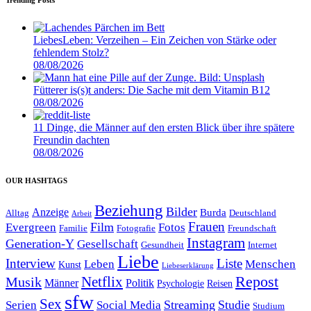
Trending Posts
LiebesLeben: Verzeihen – Ein Zeichen von Stärke oder
fehlendem Stolz?
08/08/2026
Fütterer is(s)t anders: Die Sache mit dem Vitamin B12
08/08/2026
11 Dinge, die Männer auf den ersten Blick über ihre spätere
Freundin dachten
08/08/2026
OUR HASHTAGS
Beziehung
Bilder
Anzeige
Burda
Alltag
Deutschland
Arbeit
Film
Frauen
Evergreen
Fotos
Familie
Fotografie
Freundschaft
Instagram
Generation-Y
Gesellschaft
Gesundheit
Internet
Liebe
Interview
Liste
Leben
Menschen
Kunst
Liebeserklärung
Repost
Netflix
Musik
Männer
Politik
Reisen
Psychologie
sfw
Sex
Streaming
Studie
Serien
Social Media
Studium