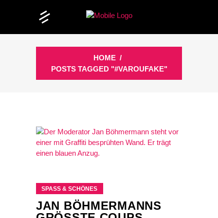
HOME
/
POSTS TAGGED "#VAROUFAKE"
SPASS & SCHÖNES
JAN BÖHMERMANNS
GRÖSSTE COUPS