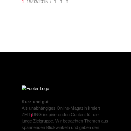
19/03/2015
Kurz und gut.
Als unabhängiges Online-Magazin kreiert
ZEIT
j
UNG inspirierenden Content für die
junge Zielgruppe. Wir betrachten Themen aus
spannenden Blickwinkeln und geben den