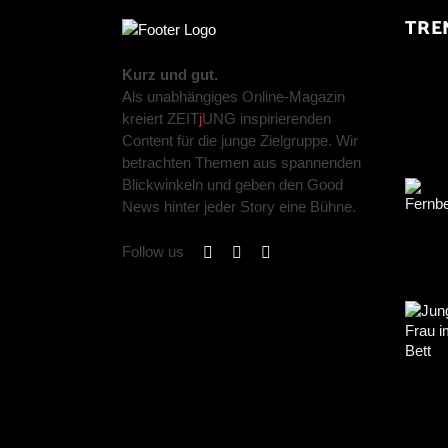
TRE
Kurz und gut.
Als unabhängiges Online-Magazin
kreiert ZEIT
j
UNG inspirierenden
Content für die junge Zielgruppe. Wir
betrachten Themen aus spannenden
Blickwinkeln und geben den Good
News hinter jeder Story eine Bühne.
Follow us