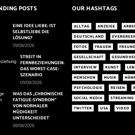
NDING POSTS
OUR HASHTAGS
EINE IDEE LIEBE: IST
ALLTAG
ANZEIGE
ARBE
SELBSTLIEBE DIE
DEUTSCHLAND
EVERGREE
LÖSUNG?
09/08/2026
FOTOS
FRAUEN
FREUN
STREIT IN
GESELLSCHAFT
GESUNDHE
FERNBEZIEHUNGEN:
INTERVIEW
KUNST
LEB
DAS WORST-CASE-
SZENARIO
MENSCHEN
MUSIK
MÄN
09/08/2026
PSYCHOLOGIE
REISEN
WAS DAS „CHRONISCHE
SOCIAL MEDIA
STREAMING
FATIGUE-SYNDROM“
VON NORMALER
TWITTER
USA
VIDEO
MÜDIGKEIT
UNTERSCHEIDET
08/08/2026