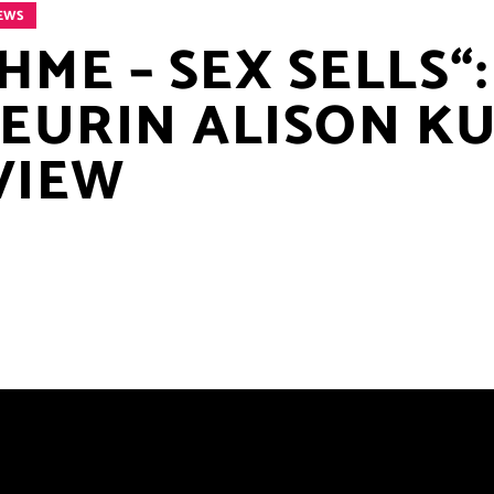
EWS
ME – SEX SELLS“:
SEURIN ALISON K
VIEW