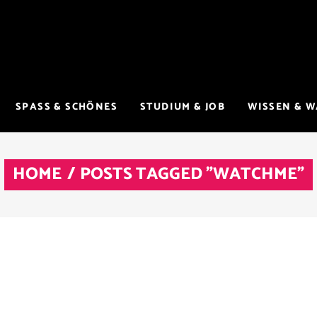
SPASS & SCHÖNES
STUDIUM & JOB
WISSEN & 
HOME
/
POSTS TAGGED "WATCHME"