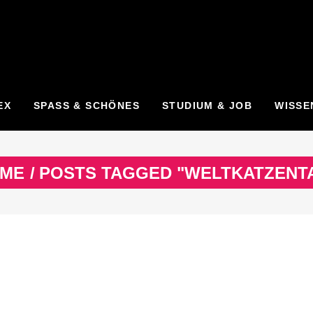
EX
SPASS & SCHÖNES
STUDIUM & JOB
WISSE
ME
/
POSTS TAGGED "WELTKATZENT