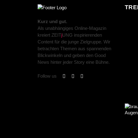
TRE
Kurz und gut.
Als unabhängiges Online-Magazin
kreiert ZEIT
j
UNG inspirierenden
Content für die junge Zielgruppe. Wir
betrachten Themen aus spannenden
Blickwinkeln und geben den Good
News hinter jeder Story eine Bühne.
Follow us