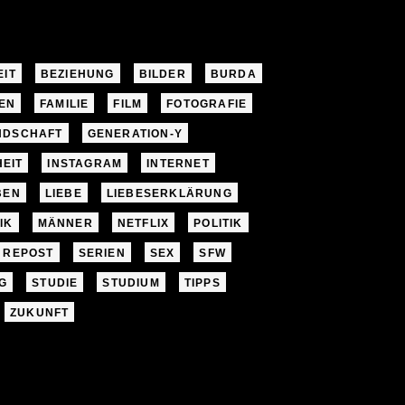
EIT
BEZIEHUNG
BILDER
BURDA
EN
FAMILIE
FILM
FOTOGRAFIE
NDSCHAFT
GENERATION-Y
EIT
INSTAGRAM
INTERNET
BEN
LIEBE
LIEBESERKLÄRUNG
IK
MÄNNER
NETFLIX
POLITIK
REPOST
SERIEN
SEX
SFW
G
STUDIE
STUDIUM
TIPPS
ZUKUNFT