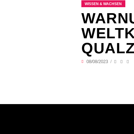
WISSEN & WACHSEN
WARN
WELTK
QUALZ
08/08/2023