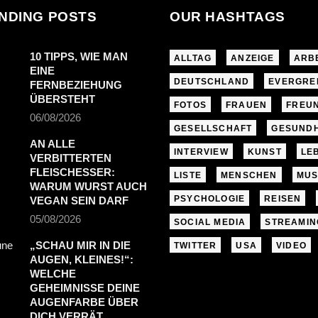
NDING POSTS
OUR HASHTAGS
10 TIPPS, WIE MAN
ALLTAG
ANZEIGE
ARB
EINE
DEUTSCHLAND
EVERGRE
FERNBEZIEHUNG
ÜBERSTEHT
FOTOS
FRAUEN
FREU
06/08/2026
GESELLSCHAFT
GESUNDH
AN ALLE
INTERVIEW
KUNST
LE
VERBITTERTEN
FLEISCHESSER:
LISTE
MENSCHEN
MUS
WARUM WURST AUCH
PSYCHOLOGIE
REISEN
VEGAN SEIN DARF
05/08/2026
SOCIAL MEDIA
STREAMIN
„SCHAU MIR IN DIE
TWITTER
USA
VIDEO
AUGEN, KLEINES!“:
WELCHE
GEHEIMNISSE DEINE
AUGENFARBE ÜBER
DICH VERRÄT