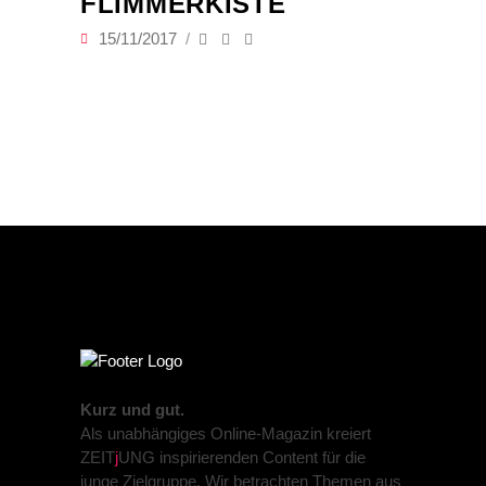
FLIMMERKISTE
15/11/2017
Kurz und gut.
Als unabhängiges Online-Magazin kreiert
ZEIT
j
UNG inspirierenden Content für die
junge Zielgruppe. Wir betrachten Themen aus