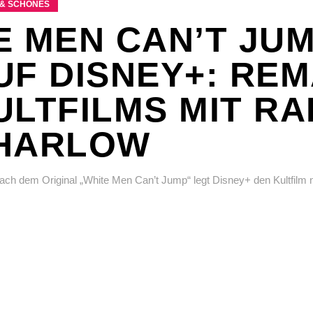
& SCHÖNES
E MEN CAN’T JU
UF DISNEY+: RE
ULTFILMS MIT R
 HARLOW
ach dem Original „White Men Can’t Jump“ legt Disney+ den Kultfilm