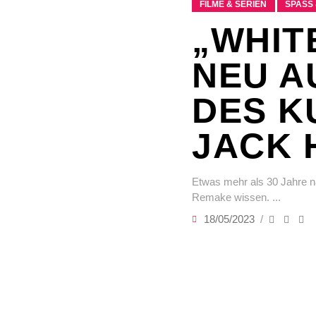
FILME & SERIEN
SPASS 
„WHIT
NEU A
DES K
JACK
Etwas mehr als 30 Jahre n
Remake wissen.
18/05/2023