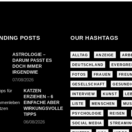
NDING POSTS
OUR HASHTAGS
ASTROLOGIE –
ALLTAG
ANZEIGE
ARB
DARUM PASST ES
DEUTSCHLAND
EVERGRE
DOCH IMMER
IRGENDWIE
FOTOS
FRAUEN
FREU
07/08/2026
GESELLSCHAFT
GESUNDH
KATZEN
INTERVIEW
KUNST
LE
ERZIEHEN – 6
EINFACHE ABER
LISTE
MENSCHEN
MUS
WIRKUNGSVOLLE
PSYCHOLOGIE
REISEN
TIPPS
06/08/2026
SOCIAL MEDIA
STREAMIN