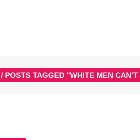
EX
SPASS & SCHÖNES
STUDIUM & JOB
WISSE
EX
SPASS & SCHÖNES
STUDIUM & JOB
WISSE
/
POSTS TAGGED "WHITE MEN CAN'T