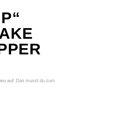
MP“
MAKE
APPER
 neu auf. Das musst du zum