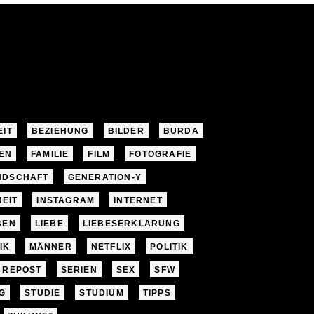
EIT
BEZIEHUNG
BILDER
BURDA
EN
FAMILIE
FILM
FOTOGRAFIE
NDSCHAFT
GENERATION-Y
EIT
INSTAGRAM
INTERNET
BEN
LIEBE
LIEBESERKLÄRUNG
IK
MÄNNER
NETFLIX
POLITIK
REPOST
SERIEN
SEX
SFW
G
STUDIE
STUDIUM
TIPPS