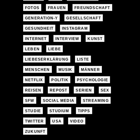
FOTOS
FRAUEN
FREUNDSCHAFT
GENERATION-Y
GESELLSCHAFT
GESUNDHEIT
INSTAGRAM
INTERNET
INTERVIEW
KUNST
LEBEN
LIEBE
LIEBESERKLÄRUNG
LISTE
MENSCHEN
MUSIK
MÄNNER
NETFLIX
POLITIK
PSYCHOLOGIE
REISEN
REPOST
SERIEN
SEX
SFW
SOCIAL MEDIA
STREAMING
STUDIE
STUDIUM
TIPPS
TWITTER
USA
VIDEO
ZUKUNFT