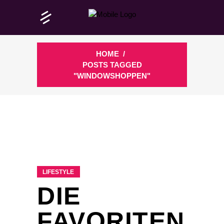
HOME
/
POSTS TAGGED
"WINDOWSHOPPEN"
LIFESTYLE
DIE
FAVORITEN