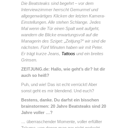
Die Beatsteaks sind begehrt – vor dem
Interviewzimmer herrscht Gemurmel und
allgegenwärtiges Klicken der letzten Kamera-
Einstellungen. Alle stehen Schlange. Jedes
Mal wenn die Tür einen Spalt weit aufgeht,
wandern die Blicke erwartungsvoll auf die
Managerin des Sziget: „Zeitjung?“ wir sind die
nächsten. Fünf Minuten haben wir mit Peter.
Er trägt kurze Jeans,
Tattoos
und ein breites
Grinsen.
ZEITJUNG.de: Hallo, wie geht’s dir? Ist dir
auch so heiß?
Puh, und wie! Das ist echt verrückt! Aber
sonst geht es mir blendend. Und euch?
Bestens, danke. Du darfst ein bisschen
brainstormen: 20 Jahre Beatsteaks sind 20
Jahre voller …?
… überraschender Momente, voller erfüllter
Träume, von denen man gar nicht gedacht