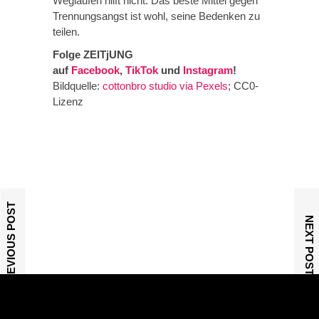
Weglaufen hilft nicht. Das beste Mittel gegen
Trennungsangst ist wohl, seine Bedenken zu
teilen.
Folge ZEITjUNG
auf
Facebook
,
TikTok
und
Instagram
!
Bildquelle:
cottonbro studio via Pexels
; CC0-
Lizenz
PREVIOUS POST
NEXT POST