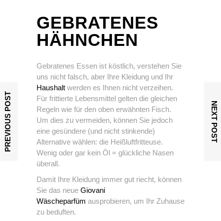
GEBRATENES
HÄHNCHEN
Gebratenes Essen ist köstlich, verstehen Sie
uns nicht falsch, aber Ihre Kleidung und Ihr
Haushalt
werden es Ihnen nicht verzeihen.
PREVIOUS POST
Für frittierte Lebensmittel gelten die gleichen
NEXT POST
Regeln wie für den oben erwähnten Fisch.
Um dies zu vermeiden, können Sie jedoch
eine gesündere (und nicht stinkende)
Alternative wählen: die Heißluftfritteuse.
Wenig oder gar kein Öl = glückliche Nasen
überall.
Damit Ihre Kleidung immer gut riecht, können
Sie das neue
Giovani
Wäscheparfüm
ausprobieren, um Ihr Zuhause
zu beduften.