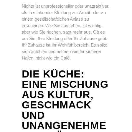
Nichts ist unprofessioneller oder unattraktiver,
als in stinkender Kleidung zur Arbeit oder zu
einem gesellschaftlichen Anlass zu
erscheinen. Wie Sie aussehen, ist wichtig,
aber wie Sie riechen, sagt mehr aus. Ob es
um Sie, Ihre Kleidung oder Ihr Zuhause geht.
Ihr Zuhause ist Ihr Wohlfühlbereich. Es sollte
sich anfühlen und riechen wie Ihr sicherer
Hafen, nicht wie ein Café.
DIE KÜCHE:
EINE MISCHUNG
AUS KULTUR,
GESCHMACK
UND
UNANGENEHME