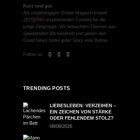
Kurz und gut.
Als unabhängiges Online-Magazin kreiert
ZEIT
j
UNG inspirierenden Content für die
junge Zielgruppe. Wir betrachten Themen aus
spannenden Blickwinkeln und geben den
Good News hinter jeder Story eine Bühne.
Follow us
TRENDING POSTS
LIEBESLEBEN: VERZEIHEN –
EIN ZEICHEN VON STÄRKE
ODER FEHLENDEM STOLZ?
08/08/2026