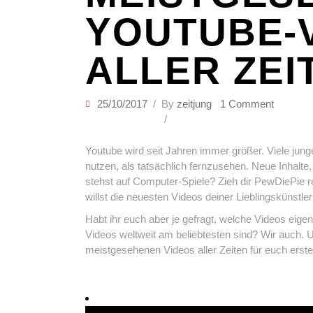
YOUTUBE-
ALLER ZEI
25/10/2017
By
zeitjung
1 Comment
Youtube wird seit Jahren immer größer. Viele jun
nutzen, als tatsächlich fernzusehen. Neue Inhalte
stehst auf Computer-Spiele? Zieh dir PewDiePie 
willst die neuesten Videos deiner Lieblingskünstl
Habt ihr euch aber je gefragt, welche Videos ei
Videos weltweit am beliebtesten sind? Wir auch. U
meistgesehenen Videos aller Zeiten für euch erstel