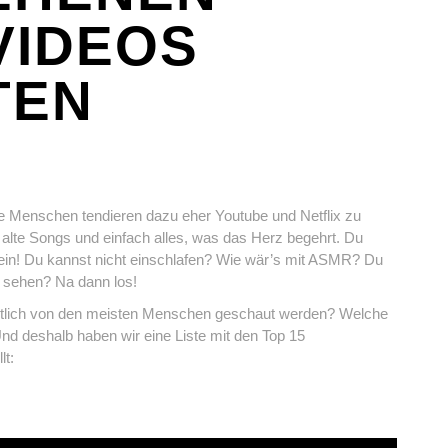
VIDEOS
TEN
ge Menschen tendieren dazu eher Youtube und Netflix zu
, alte Songs und einfach alles, was das Herz begehrt. Du
rein! Du kannst nicht einschlafen? Wie wär’s mit ASMR? Du
er sehen? Na dann los!
gentlich von den meisten Menschen geschaut werden? Welche
nd deshalb haben wir eine Liste mit den Top 15
lt: