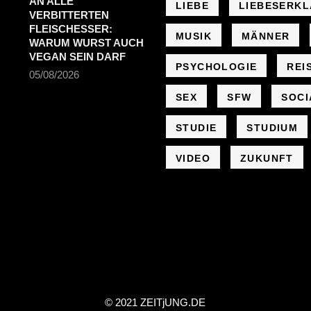
AN ALLE
LIEBE
LIEBESERK
VERBITTERTEN
FLEISCHESSER:
MUSIK
MÄNNER
WARUM WURST AUCH
VEGAN SEIN DARF
PSYCHOLOGIE
REI
05/08/2026
SEX
SFW
SOCI
STUDIE
STUDIUM
VIDEO
ZUKUNFT
© 2021 ZEIT
j
UNG
.
DE