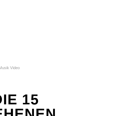
E & SEX
SPASS & SCHÖNES
STUDIUM & JOB
E & SEX
SPASS & SCHÖNES
STUDIUM & JOB
IE 15
EHENEN