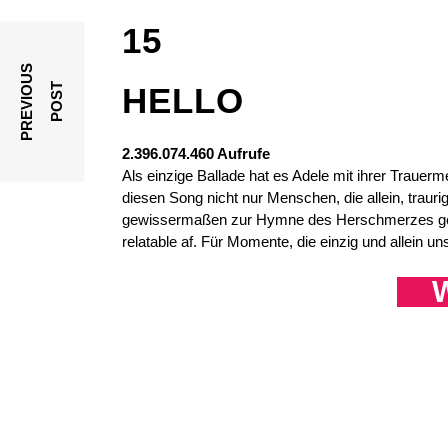
15
P
R
E
V
I
O
U
S
P
O
S
T
HELLO
2.396.074.460 Aufrufe
Als einzige Ballade hat es Adele mit ihrer Trauerm
diesen Song nicht nur Menschen, die allein, traurig
gewissermaßen zur Hymne des Herschmerzes gewor
relatable af. Für Momente, die einzig und allein 
W