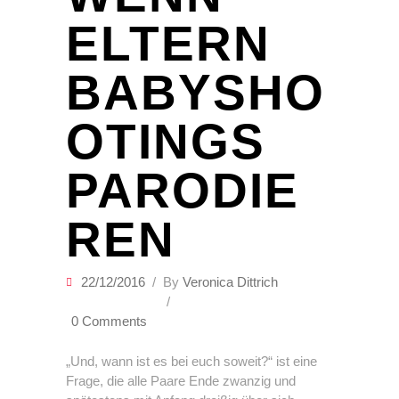
ELTERN
BABYSHO
OTINGS
PARODIE
REN
22/12/2016
By
Veronica Dittrich
0 Comments
„Und, wann ist es bei euch soweit?“ ist eine
Frage, die alle Paare Ende zwanzig und