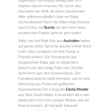
spätestens mit Anfang dreißig über sich
ergehen lassen müssen. Als sei es das
normalste der Welt, ab einem bestimmten
Alter selbstverständlich über ein Baby
nachzudenken! Nach der Eltern-Nachmache
durch Fotos mit
Burrito
auf dem Arm eines
texanischen Paares geht es jetzt weiter:
Abby Lee und Matt Kay aus
Australien
hatten
auf genau diese Sprüche absolut keinen Bock
mehr. Also veräppeln sie ihre Family &
Friends einfach: Ein Shooting für das
neugeborene Baby gab es tatsächlich –
jedoch kam das junge Paar vom Züchter,
nicht frisch aus dem Krankenhaus. Der
Familienzuwachs heißt Humphry und ist eine
Mischung aus Pudel und goldenem
Apportierhund. Die Fotografin
Elisha Minette
aus New South Wales in Australien lässt den
tatsächlich noch sehr jungen Welpen wie ein
Kind aussehen: „Er hat jede Sekunde