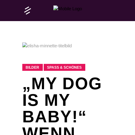
BILDER
SPASS & SCHÖNES
„MY DOG
IS MY
BABY!“
WENN