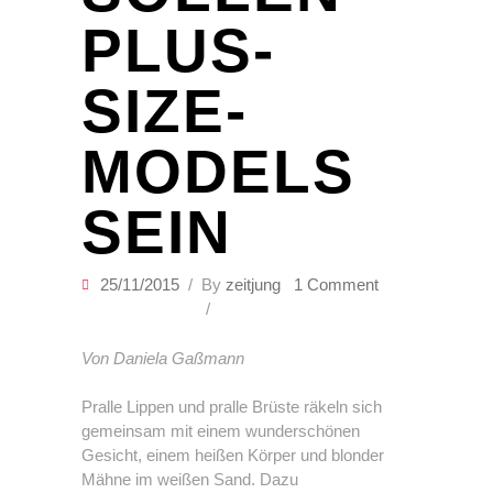
PLUS-
SIZE-
MODELS
SEIN
25/11/2015
By
zeitjung
1 Comment
Von Daniela Gaßmann
Pralle Lippen und pralle Brüste räkeln sich
gemeinsam mit einem wunderschönen
Gesicht, einem heißen Körper und blonder
Mähne im weißen Sand. Dazu