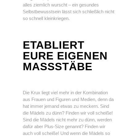
alles ziemlich wurscht – ein gesundes
Selbstbewusstsein lässt sich schließlich nicht
so schnell kleinkriegen.
ETABLIERT
EURE EIGENEN
MASSSTÄBE
Die Krux liegt viel mehr in der Kombination
aus Frauen und Figuren und Medien, denn da
hat immer jemand etwas zu meckern. Sind
die Mädels zu dünn? Finden wir voll scheiße!
Sind die Mädels nicht mehr zu dünn, werden
dafür aber Plus-Size genannt? Finden wir
auch voll scheiße! Und wenn die Mädels so