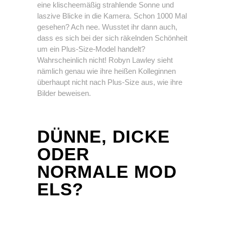
eine klischeemäßig strahlende Sonne und
laszive Blicke in die Kamera. Schon 1000 Mal
gesehen? Ach nee. Wusstet ihr dann auch,
dass es sich bei der sich räkelnden Schönheit
um ein Plus-Size-Model handelt?
Wahrscheinlich nicht! Robyn Lawley sieht
nämlich genau wie ihre heißen Kolleginnen
überhaupt nicht nach Plus-Size aus, wie ihre
Bilder beweisen.
DÜNNE, DICKE
ODER
NORMALE MOD
ELS?