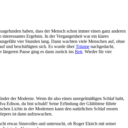
erausgefunden haben, dass der Mensch schon immer einen ganz anderen
interessantes Ergebnis. In der Vergangenheit war ein klares
 ungefähr vier Stunden lang. Dann wachten viele Menschen auf, ohne
 auf und beschäftigten sich. Es wurde über
Träume
nachgedacht,
r längeren Pause ging es dann zurück ins
Bett
. Wieder für vier
rfinder der Moderne. Wenn ihr also einen unregelmäßigen Schlaf habt,
va Edison, du bist schuld! Seine Erfindung der Glühbirne führte
trischen Lichts in der Modernen kann den natürlichen Schlaf enorm
örpers ist dann aufzuwachen.
macht etwas Sinnvolles und untersucht, ob Roger Ekirch mit seiner