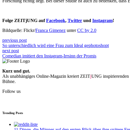
Forschung richtig liegt. Bei dieser Studie ist auch zu bedenken, dass 
Folge ZEITjUNG auf
Facebook
,
Twitter
und
Instagram
!
Bildquelle: Flickr/
Franca Gimenez
unter
CC by 2.0
previous post
So unterschiedlich wird eine Frau zum Ideal gephotoshopt
next post
Comedian imitiert den Instagram-Irrsinn der Promis
Kurz und gut.
Als unabhängiges Online-Magazin kreiert ZEIT
j
UNG inspirierenden 
Bühne.
Follow us
Trending Posts
11 Dinge, die Männer auf den ersten Blick über ihre spätere Fr