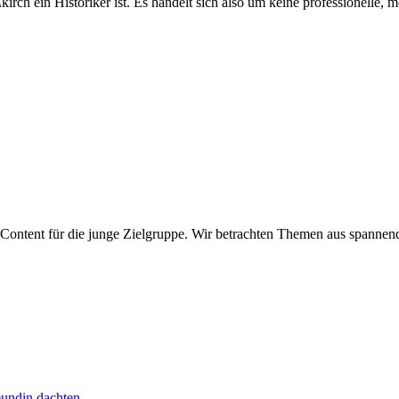
Ekirch ein Historiker ist. Es handelt sich also um keine professionelle,
Content für die junge Zielgruppe. Wir betrachten Themen aus spannen
eundin dachten