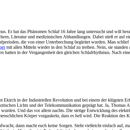
mus. Er hat das Phänomen Schlaf 16 Jahre lang untersucht und will h
rn, Literatur und medizinischen Abhandlungen. Dabei stieß er auf ein 
fperioden, die von einer Unterbrechung begleitet wurden. Man schlief
per
mit allen Mitteln wieder in den Schlaf zu treiben. Nein, sie standen
en hatten in der Vergangenheit den gleichen Schlafrhythmus. Nach eine
ht Ekirch in der Industriellen Revolution und bei einem der klügsten E
ektrischen Lichts und der Telekommunikation geprägt hat. Ja, Thomas Al
gt wurden. Und das vor allem nachts. Die stetige Entwicklung des elek
enschlichen Körper vorgaukeln, dass es hell wird. Die Reaktion des K
 aufwacht, dann macht euch keine Sorgen. Steht vielleicht einfach auf, 