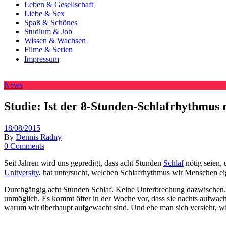
Leben & Gesellschaft
Liebe & Sex
Spaß & Schönes
Studium & Job
Wissen & Wachsen
Filme & Serien
Impressum
News
Studie: Ist der 8-Stunden-Schlafrhythmus 
18/08/2015
By
Dennis Radny
0 Comments
Seit Jahren wird uns gepredigt, dass acht Stunden
Schlaf
nötig seien,
Unitversity
, hat untersucht, welchen Schlafrhythmus wir Menschen eig
Durchgängig acht Stunden Schlaf. Keine Unterbrechung dazwischen. Kli
unmöglich. Es kommt öfter in der Woche vor, dass sie nachts aufwac
warum wir überhaupt aufgewacht sind. Und ehe man sich versieht, wir