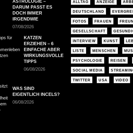
ASTROLOGIE –
ALLTAG
ANZEIGE
ARB
DARUM PASST ES
DEUTSCHLAND
EVERGRE
DOCH IMMER
IRGENDWIE
FOTOS
FRAUEN
FREU
07/08/2026
GESELLSCHAFT
GESUNDH
KATZEN
INTERVIEW
KUNST
LE
ERZIEHEN – 6
EINFACHE ABER
LISTE
MENSCHEN
MUS
WIRKUNGSVOLLE
PSYCHOLOGIE
REISEN
TIPPS
06/08/2026
SOCIAL MEDIA
STREAMIN
TWITTER
USA
VIDEO
WAS SIND
EIGENTLICH INCELS?
06/08/2026