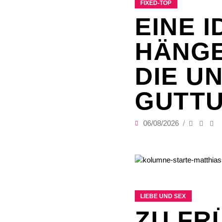
FIXED-TOP
EINE 
HÄNGE
DIE U
GUTT
06/08/2026
LIEBE UND SEX
ZU FR