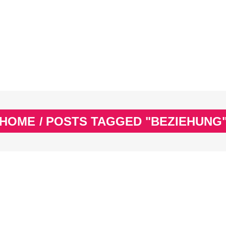
EX
SPASS & SCHÖNES
STUDIUM & JOB
WISSE
EX
SPASS & SCHÖNES
STUDIUM & JOB
WISSE
HOME
/
POSTS TAGGED "BEZIEHUNG