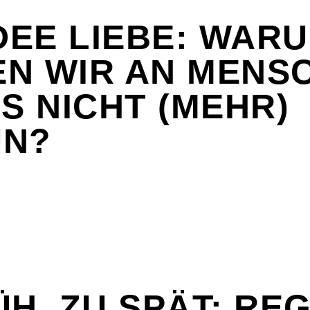
IDEE LIEBE: WAR
N WIR AN MENS
NS NICHT (MEHR)
UN?
ÜH, ZU SPÄT: RE