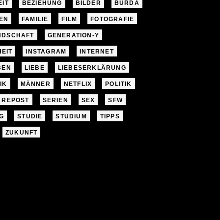
EIT
BEZIEHUNG
BILDER
BURDA
EN
FAMILIE
FILM
FOTOGRAFIE
NDSCHAFT
GENERATION-Y
EIT
INSTAGRAM
INTERNET
BEN
LIEBE
LIEBESERKLÄRUNG
IK
MÄNNER
NETFLIX
POLITIK
REPOST
SERIEN
SEX
SFW
G
STUDIE
STUDIUM
TIPPS
ZUKUNFT