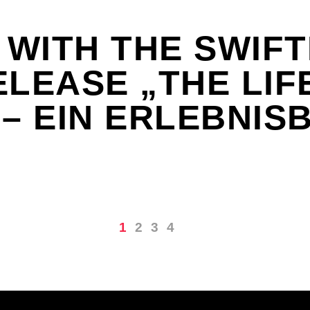
WITH THE SWIFTI
LEASE „THE LIFE
– EIN ERLEBNIS
1
2
3
4