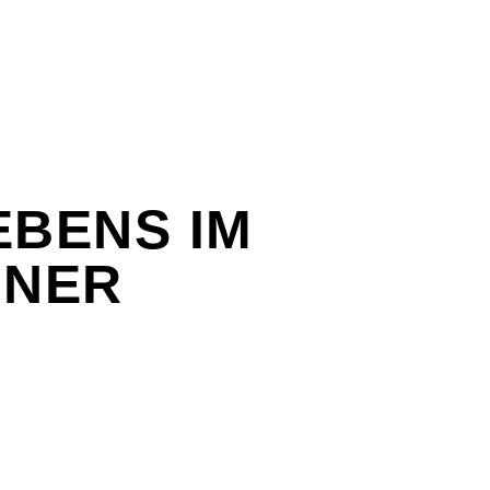
EBENS IM
INER