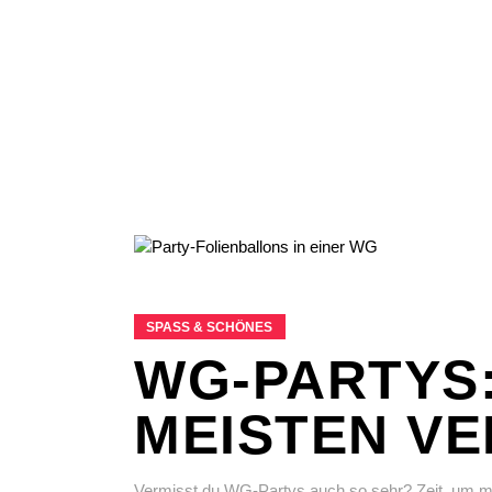
SPASS & SCHÖNES
WG-PARTYS: 
MEISTEN V
Vermisst du WG-Partys auch so sehr? Zeit, um ma