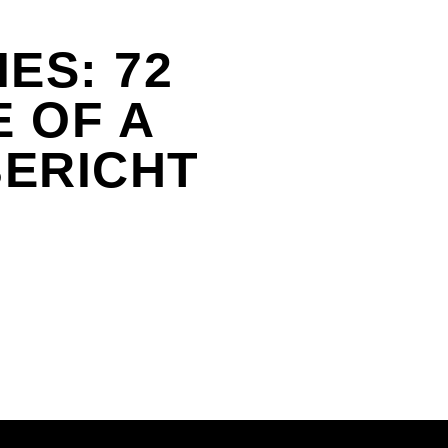
ES: 72
 OF A
BERICHT