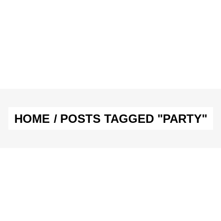
E & SEX
SPASS & SCHÖNES
STUDIUM & JOB
E & SEX
SPASS & SCHÖNES
STUDIUM & JOB
HOME
/
POSTS TAGGED "PARTY"