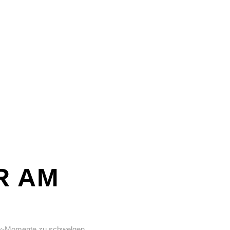
R AM
arty-Momente zu schwelgen.