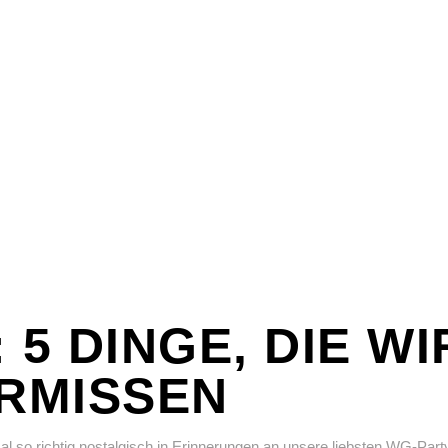
5 DINGE, DIE WI
ERMISSEN
l so richtig nostalgisch in Erinnerungen an unsere liebsten WG-P