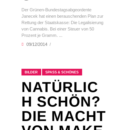
Der Grünen-Bundestagsabgeordente
Janecek hat einen berauschenden Plan zur
Rettung der Staatskasse: Die Legalisierung
von Cannabis. Bei einer Steuer von 50
Prozent je Gramm.
09/12/2014
BILDER
SPASS & SCHÖNES
NATÜRLIC
H SCHÖN?
DIE MACHT