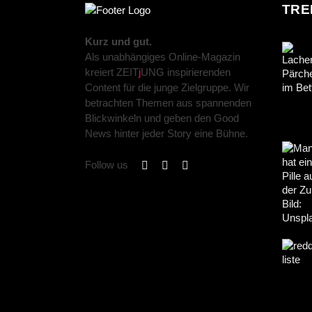
TRE
Kurz und gut.
Als unabhängiges Online-Magazin
kreiert ZEIT
j
UNG inspirierenden
Content für die junge Zielgruppe. Wir
betrachten Themen aus spannenden
Blickwinkeln und geben den Good
News hinter jeder Story eine Bühne.
Follow us