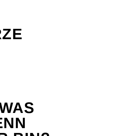
RZE
 WAS
ENN