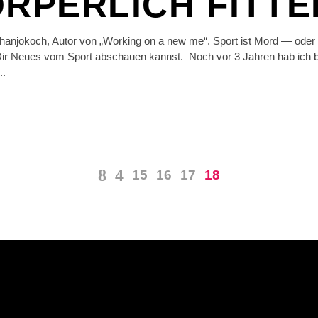
ÖRPERLICH FITTE
anjokoch, Autor von „Working on a new me“. Sport ist Mord — oder 
ir Neues vom Sport abschauen kannst. Noch vor 3 Jahren hab ich be
15
16
17
18