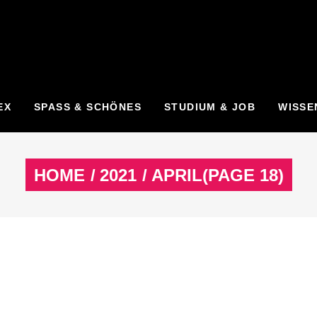
EX
SPASS & SCHÖNES
STUDIUM & JOB
WISSE
HOME
/
2021
/
APRIL
(PAGE 18)