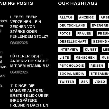
NDING POSTS
OUR HASHTAGS
LIEBESLEBEN:
ALLTAG
ANZEIGE
ARB
VERZEIHEN – EIN
DEUTSCHLAND
EVERGRE
ZEICHEN VON
STÄRKE ODER
FOTOS
FRAUEN
FREU
FEHLENDEM STOLZ?
GESELLSCHAFT
GESUNDH
08/08/2026
INTERVIEW
KUNST
LE
FÜTTERER IS(S)T
LISTE
MENSCHEN
MUS
ANDERS: DIE SACHE
MIT DEM VITAMIN B12
PSYCHOLOGIE
REISEN
08/08/2026
SOCIAL MEDIA
STREAMIN
TWITTER
USA
VIDEO
11 DINGE, DIE
MÄNNER AUF DEN
ERSTEN BLICK ÜBER
IHRE SPÄTERE
FREUNDIN DACHTEN