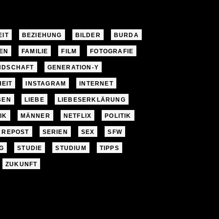
EIT
BEZIEHUNG
BILDER
BURDA
EN
FAMILIE
FILM
FOTOGRAFIE
NDSCHAFT
GENERATION-Y
EIT
INSTAGRAM
INTERNET
BEN
LIEBE
LIEBESERKLÄRUNG
IK
MÄNNER
NETFLIX
POLITIK
REPOST
SERIEN
SEX
SFW
G
STUDIE
STUDIUM
TIPPS
ZUKUNFT