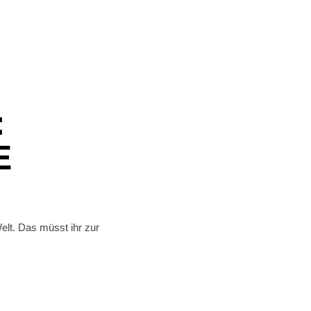
:
E
lt. Das müsst ihr zur