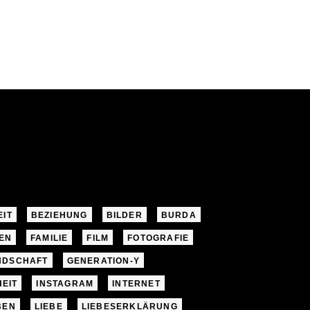
EIT
BEZIEHUNG
BILDER
BURDA
EN
FAMILIE
FILM
FOTOGRAFIE
NDSCHAFT
GENERATION-Y
EIT
INSTAGRAM
INTERNET
BEN
LIEBE
LIEBESERKLÄRUNG