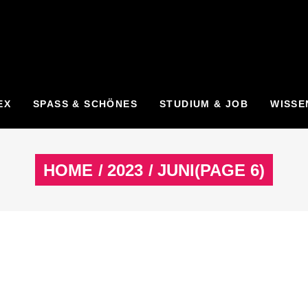
EX
SPASS & SCHÖNES
STUDIUM & JOB
WISSE
HOME
/
2023
/
JUNI
(PAGE 6)