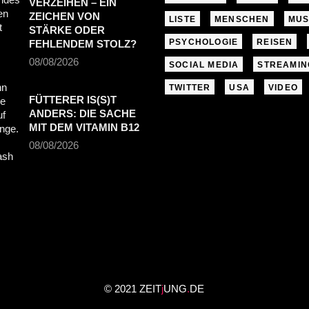
VERZEIHEN – EIN
ZEICHEN VON
LISTE
MENSCHEN
MUS
STÄRKE ODER
PSYCHOLOGIE
REISEN
FEHLENDEM STOLZ?
08/08/2026
SOCIAL MEDIA
STREAMIN
TWITTER
USA
VIDEO
FÜTTERER IS(S)T
ANDERS: DIE SACHE
MIT DEM VITAMIN B12
08/08/2026
© 2021 ZEIT
j
UNG
.
DE