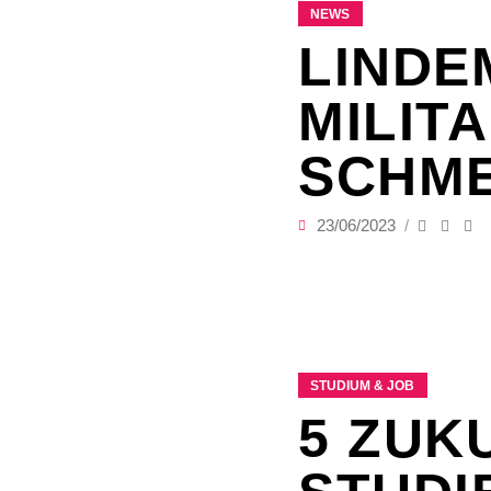
NEWS
LINDE
MILIT
SCHME
23/06/2023
STUDIUM & JOB
5 ZUK