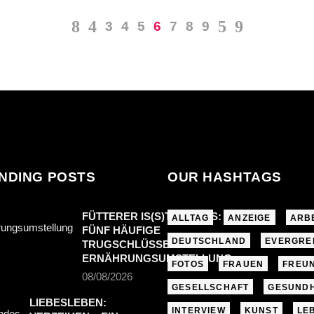
3
4
5
6
7
8
9
NDING POSTS
OUR HASHTAGS
FÜTTERER IS(S)T ANDERS:
ALLTAG
ANZEIGE
ARB
FÜNF HÄUFIGE
DEUTSCHLAND
EVERGRE
TRUGSCHLÜSSE BEI DER
ERNÄHRUNGSUMSTELLUNG
FOTOS
FRAUEN
FREU
08/08/2026
GESELLSCHAFT
GESUNDH
LIEBESLEBEN:
INTERVIEW
KUNST
LE