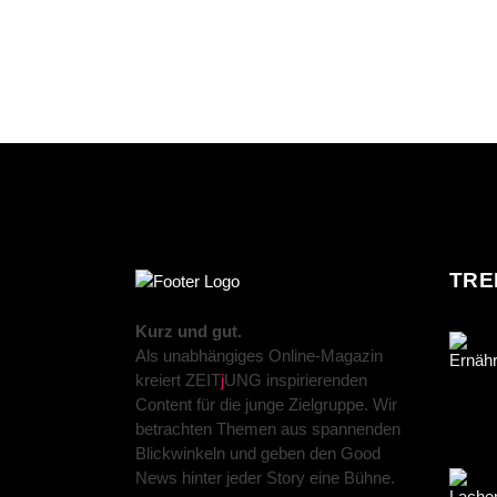
TRE
Kurz und gut.
Als unabhängiges Online-Magazin
kreiert ZEIT
j
UNG inspirierenden
Content für die junge Zielgruppe. Wir
betrachten Themen aus spannenden
Blickwinkeln und geben den Good
News hinter jeder Story eine Bühne.