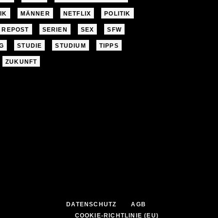
IK
MÄNNER
NETFLIX
POLITIK
REPOST
SERIEN
SEX
SFW
G
STUDIE
STUDIUM
TIPPS
ZUKUNFT
DATENSCHUTZ
AGB
COOKIE-RICHTLINIE (EU)