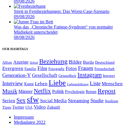
09/08/2026
Streit in Fernbeziehungen: Das Worst-Case-Szenario
09/08/2026
Was das „Chronische Fatigue-Syndrom“ von normaler
Müdigkeit unterscheidet
08/08/2026
OUR HASHTAGS
Beziehung
Bilder
Anzeige
Burda
Alltag
Deutschland
Arbeit
Film
Frauen
Evergreen
Fotos
Familie
Fotografie
Freundschaft
Instagram
Generation-Y
Gesellschaft
Gesundheit
Internet
Liebe
Interview
Liste
Leben
Menschen
Kunst
Liebeserklärung
Repost
Netflix
Musik
Männer
Politik
Reisen
Psychologie
sfw
Sex
Streaming
Studie
Serien
Social Media
Studium
Video
Twitter
Zukunft
Tipps
USA
Impressum
Mediadaten 2022