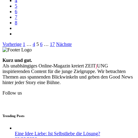
4
5
6
7
8
Beitragsnavigation
Vorherige
1
…
4
5
6
…
17
Nächste
Kurz und gut.
Als unabhängiges Online-Magazin kreiert ZEIT
j
UNG
inspirierenden Content für die junge Zielgruppe. Wir betrachten
Themen aus spannenden Blickwinkeln und geben den Good News
hinter jeder Story eine Bühne.
Follow us
Trending Posts
Eine Idee Liebe: Ist Selbstliebe die Lösung?