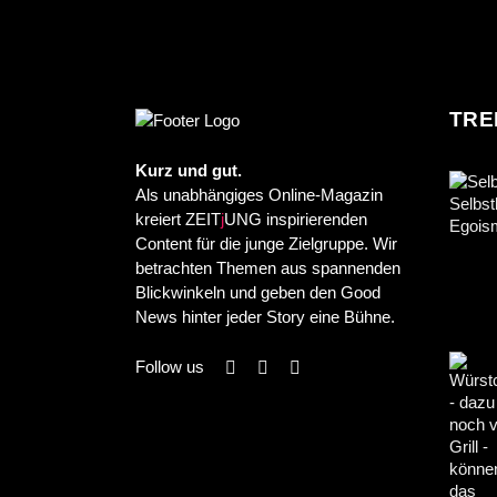
TRE
Kurz und gut.
Als unabhängiges Online-Magazin
kreiert ZEIT
j
UNG inspirierenden
Content für die junge Zielgruppe. Wir
betrachten Themen aus spannenden
Blickwinkeln und geben den Good
News hinter jeder Story eine Bühne.
Follow us