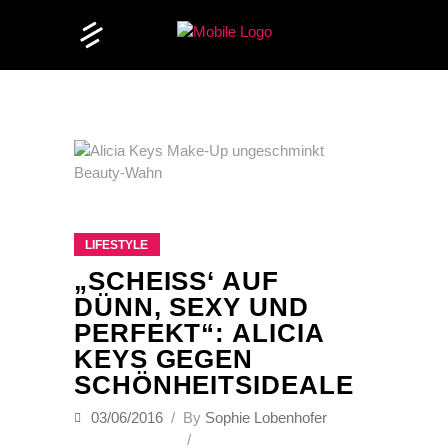
LIFESTYLE
„SCHEISS‘ AUF D
ÜNN, SEXY UND P
ERFEKT“: ALICIA K
EYS GEGEN S
CHÖNHEITSIDEALE
03/06/2016
By
Sophie Lobenhofer