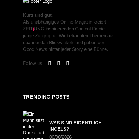
Kurz und gut.
Als unabhängiges Online-Magazin kreiert
ZEIT
j
UNG inspirierenden Content für die
junge Zielgruppe. Wir betrachten Themen aus
spannenden Blickwinkeln und geben den
Good News hinter jeder Story eine Bühne.
Follow us
TRENDING POSTS
WAS SIND EIGENTLICH
INCELS?
06/08/2026