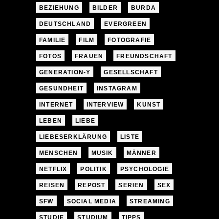
BEZIEHUNG
BILDER
BURDA
DEUTSCHLAND
EVERGREEN
FAMILIE
FILM
FOTOGRAFIE
FOTOS
FRAUEN
FREUNDSCHAFT
GENERATION-Y
GESELLSCHAFT
GESUNDHEIT
INSTAGRAM
INTERNET
INTERVIEW
KUNST
LEBEN
LIEBE
LIEBESERKLÄRUNG
LISTE
MENSCHEN
MUSIK
MÄNNER
NETFLIX
POLITIK
PSYCHOLOGIE
REISEN
REPOST
SERIEN
SEX
SFW
SOCIAL MEDIA
STREAMING
STUDIE
STUDIUM
TIPPS