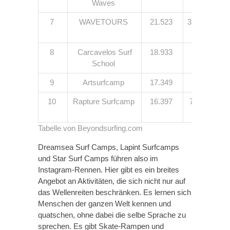
Waves
7 Länder
7
WAVETOURS
21.523
31 Surfcamp
9 Länder
8
Carcavelos Surf
18.933
Portugal
School
9
Artsurfcamp
17.349
Spanien
10
Rapture Surfcamp
16.397
7 Surfcamps
4 Länder
Tabelle von Beyondsurfing.com
Dreamsea Surf Camps, Lapint Surfcamps
und Star Surf Camps führen also im
Instagram-Rennen. Hier gibt es ein breites
Angebot an Aktivitäten, die sich nicht nur auf
das Wellenreiten beschränken. Es lernen sich
Menschen der ganzen Welt kennen und
quatschen, ohne dabei die selbe Sprache zu
sprechen. Es gibt Skate-Rampen und