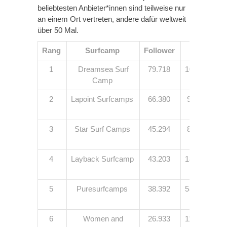
beliebtesten Anbieter*innen sind teilweise nur
an einem Ort vertreten, andere dafür weltweit
über 50 Mal.
Rang
Surfcamp
Follower
Standort
1
Dreamsea Surf
79.718
10 Surfcamp
Camp
6 Länder
2
Lapoint Surfcamps
66.380
9 Surfcamps
7 Länder
3
Star Surf Camps
45.294
8 Surfcamps
6 Länder
4
Layback Surfcamp
43.203
18 Surfcamp
10 Lände
5
Puresurfcamps
38.392
58 Surfcamp
14 Lände
6
Women and
26.933
11 Surfcamp