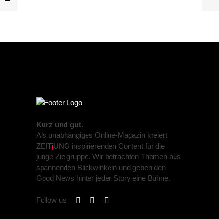
Kurz und gut.
Als unabhängiges Online-Magazin kreiert
ZEIT
j
UNG inspirierenden Content für die
junge Zielgruppe. Wir betrachten Themen aus
spannenden Blickwinkeln und geben den
Good News hinter jeder Story eine Bühne.
Follow us