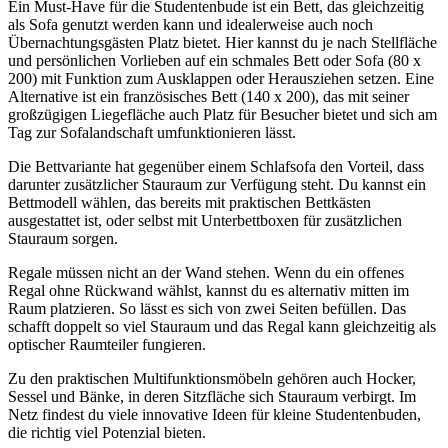
Ein Must-Have für die Studentenbude ist ein Bett, das gleichzeitig
als Sofa genutzt werden kann und idealerweise auch noch
Übernachtungsgästen Platz bietet. Hier kannst du je nach Stellfläche
und persönlichen Vorlieben auf ein schmales Bett oder Sofa (80 x
200) mit Funktion zum Ausklappen oder Herausziehen setzen. Eine
Alternative ist ein französisches Bett (140 x 200), das mit seiner
großzügigen Liegefläche auch Platz für Besucher bietet und sich am
Tag zur Sofalandschaft umfunktionieren lässt.
Die Bettvariante hat gegenüber einem Schlafsofa den Vorteil, dass
darunter zusätzlicher Stauraum zur Verfügung steht. Du kannst ein
Bettmodell wählen, das bereits mit praktischen Bettkästen
ausgestattet ist, oder selbst mit Unterbettboxen für zusätzlichen
Stauraum sorgen.
Regale müssen nicht an der Wand stehen. Wenn du ein offenes
Regal ohne Rückwand wählst, kannst du es alternativ mitten im
Raum platzieren. So lässt es sich von zwei Seiten befüllen. Das
schafft doppelt so viel Stauraum und das Regal kann gleichzeitig als
optischer Raumteiler fungieren.
Zu den praktischen Multifunktionsmöbeln gehören auch Hocker,
Sessel und Bänke, in deren Sitzfläche sich Stauraum verbirgt. Im
Netz findest du viele innovative Ideen für kleine Studentenbuden,
die richtig viel Potenzial bieten.