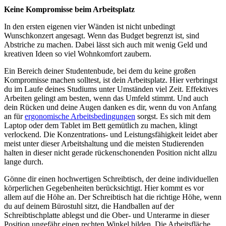
Keine Kompromisse beim Arbeitsplatz
In den ersten eigenen vier Wänden ist nicht unbedingt
Wunschkonzert angesagt. Wenn das Budget begrenzt ist, sind
Abstriche zu machen. Dabei lässt sich auch mit wenig Geld und
kreativen Ideen so viel Wohnkomfort zaubern.
Ein Bereich deiner Studentenbude, bei dem du keine großen
Kompromisse machen solltest, ist dein Arbeitsplatz. Hier verbringst
du im Laufe deines Studiums unter Umständen viel Zeit. Effektives
Arbeiten gelingt am besten, wenn das Umfeld stimmt. Und auch
dein Rücken und deine Augen danken es dir, wenn du von Anfang
an für
ergonomische Arbeitsbedingungen
sorgst. Es sich mit dem
Laptop oder dem Tablet im Bett gemütlich zu machen, klingt
verlockend. Die Konzentrations- und Leistungsfähigkeit leidet aber
meist unter dieser Arbeitshaltung und die meisten Studierenden
halten in dieser nicht gerade rückenschonenden Position nicht allzu
lange durch.
Gönne dir einen hochwertigen Schreibtisch, der deine individuellen
körperlichen Gegebenheiten berücksichtigt. Hier kommt es vor
allem auf die Höhe an. Der Schreibtisch hat die richtige Höhe, wenn
du auf deinem Bürostuhl sitzt, die Handballen auf der
Schreibtischplatte ablegst und die Ober- und Unterarme in dieser
Position ungefähr einen rechten Winkel bilden. Die Arbeitsfläche