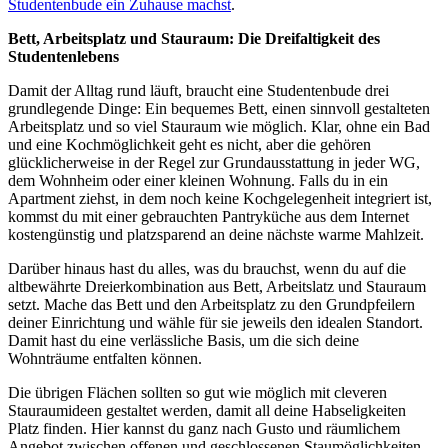
Studentenbude ein Zuhause machst
.
Bett, Arbeitsplatz und Stauraum: Die Dreifaltigkeit des
Studentenlebens
Damit der Alltag rund läuft, braucht eine Studentenbude drei
grundlegende Dinge: Ein bequemes Bett, einen sinnvoll gestalteten
Arbeitsplatz und so viel Stauraum wie möglich. Klar, ohne ein Bad
und eine Kochmöglichkeit geht es nicht, aber die gehören
glücklicherweise in der Regel zur Grundausstattung in jeder WG,
dem Wohnheim oder einer kleinen Wohnung. Falls du in ein
Apartment ziehst, in dem noch keine Kochgelegenheit integriert ist,
kommst du mit einer gebrauchten Pantryküche aus dem Internet
kostengünstig und platzsparend an deine nächste warme Mahlzeit.
Darüber hinaus hast du alles, was du brauchst, wenn du auf die
altbewährte Dreierkombination aus Bett, Arbeitslatz und Stauraum
setzt. Mache das Bett und den Arbeitsplatz zu den Grundpfeilern
deiner Einrichtung und wähle für sie jeweils den idealen Standort.
Damit hast du eine verlässliche Basis, um die sich deine
Wohnträume entfalten können.
Die übrigen Flächen sollten so gut wie möglich mit cleveren
Stauraumideen gestaltet werden, damit all deine Habseligkeiten
Platz finden. Hier kannst du ganz nach Gusto und räumlichem
Angebot zwischen offenen und geschlossenen Staumöglichkeiten