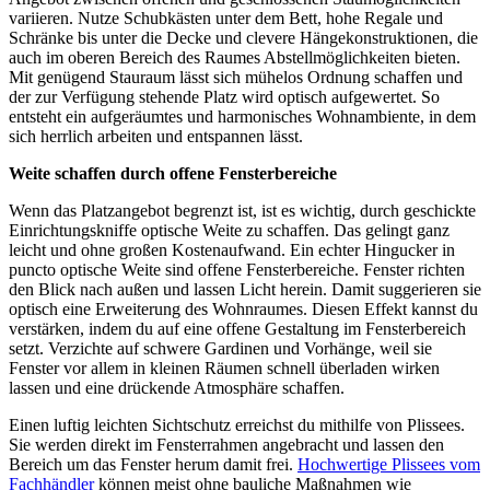
variieren. Nutze Schubkästen unter dem Bett, hohe Regale und
Schränke bis unter die Decke und clevere Hängekonstruktionen, die
auch im oberen Bereich des Raumes Abstellmöglichkeiten bieten.
Mit genügend Stauraum lässt sich mühelos Ordnung schaffen und
der zur Verfügung stehende Platz wird optisch aufgewertet. So
entsteht ein aufgeräumtes und harmonisches Wohnambiente, in dem
sich herrlich arbeiten und entspannen lässt.
Weite schaffen durch offene Fensterbereiche
Wenn das Platzangebot begrenzt ist, ist es wichtig, durch geschickte
Einrichtungskniffe optische Weite zu schaffen. Das gelingt ganz
leicht und ohne großen Kostenaufwand. Ein echter Hingucker in
puncto optische Weite sind offene Fensterbereiche. Fenster richten
den Blick nach außen und lassen Licht herein. Damit suggerieren sie
optisch eine Erweiterung des Wohnraumes. Diesen Effekt kannst du
verstärken, indem du auf eine offene Gestaltung im Fensterbereich
setzt. Verzichte auf schwere Gardinen und Vorhänge, weil sie
Fenster vor allem in kleinen Räumen schnell überladen wirken
lassen und eine drückende Atmosphäre schaffen.
Einen luftig leichten Sichtschutz erreichst du mithilfe von Plissees.
Sie werden direkt im Fensterrahmen angebracht und lassen den
Bereich um das Fenster herum damit frei.
Hochwertige Plissees vom
Fachhändler
können meist ohne bauliche Maßnahmen wie