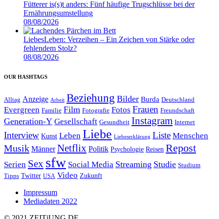
Fütterer is(s)t anders: Fünf häufige Trugschlüsse bei der
Ernährungsumstellung
08/08/2026
LiebesLeben: Verzeihen – Ein Zeichen von Stärke oder
fehlendem Stolz?
08/08/2026
OUR HASHTAGS
Beziehung
Bilder
Anzeige
Burda
Alltag
Deutschland
Arbeit
Film
Frauen
Evergreen
Fotos
Familie
Fotografie
Freundschaft
Instagram
Generation-Y
Gesellschaft
Gesundheit
Internet
Liebe
Interview
Liste
Leben
Menschen
Kunst
Liebeserklärung
Repost
Netflix
Musik
Männer
Politik
Reisen
Psychologie
sfw
Sex
Streaming
Studie
Serien
Social Media
Studium
Video
Twitter
Zukunft
Tipps
USA
Impressum
Mediadaten 2022
© 2021 ZEIT
j
UNG
.
DE