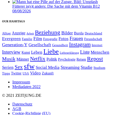
Fütterer is(s)t anders: Die Sache mit dem Vitamin B12
08/08/2026
OUR HASHTAGS
Beziehung
Bilder
Anzeige
Burda
Alltag
Deutschland
Arbeit
Film
Frauen
Evergreen
Fotos
Familie
Fotografie
Freundschaft
Instagram
Generation-Y
Gesellschaft
Gesundheit
Internet
Liebe
Interview
Liste
Leben
Menschen
Kunst
Liebeserklärung
Repost
Netflix
Musik
Männer
Politik
Reisen
Psychologie
sfw
Sex
Streaming
Studie
Serien
Social Media
Studium
Video
Twitter
Zukunft
Tipps
USA
Impressum
Mediadaten 2022
© 2021 ZEIT
j
UNG
.
DE
Datenschutz
AGB
Cookie-Richtlinie (EU)