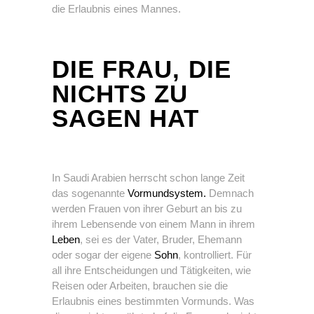
die Erlaubnis eines Mannes.
DIE FRAU, DIE
NICHTS ZU
SAGEN HAT
In Saudi Arabien herrscht schon lange Zeit
das sogenannte
Vormundsystem.
Demnach
werden Frauen von ihrer Geburt an bis zu
ihrem Lebensende von einem Mann in ihrem
Leben
, sei es der Vater, Bruder, Ehemann
oder sogar der eigene
Sohn
, kontrolliert. Für
all ihre Entscheidungen und Tätigkeiten, wie
Reisen oder Arbeiten, brauchen sie die
Erlaubnis eines bestimmten Vormunds. Was