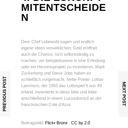
MITENTSCHEIDE
N
Dem Chef Lebewohl sagen und endlich
eigene Ideen verwirklichen: Geld eröffnet
auch die Chance, sich selbstständig zu
machen, um beispielsweise in eine Erfindung
oder ein Herzensprojekt zu investieren. Mark
Zuckerberg und Steve Jobs haben es
PREVIOUS POST
schließlich vorgemacht. Nette Pointe: Lothar
NEXT POST
Lammers, der 1955 das Lottospiel 6 aus 49
erfand, investierte in diese Idee und lebte
anschließend in einem Luxusdomizil an der
französischen Cote d’Azur.
Beitragsbild:
Flickr
Bronx
,
CC by 2.0