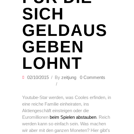
SICH
GELDAUS
GEBEN
LOHNT
02/10/2015
By
zeitjung
0 Comments
Youtube-Star werden, was Cooles erfinden, in
eine reiche Familie einheiraten, ins
Aktiengeschäft einsteigen oder die
Euromillionen
beim Spielen abstauben
. Reich
werden kann so einfach sein. Was machen
wir aber mit den ganzen Moneten? Hier gibt’s