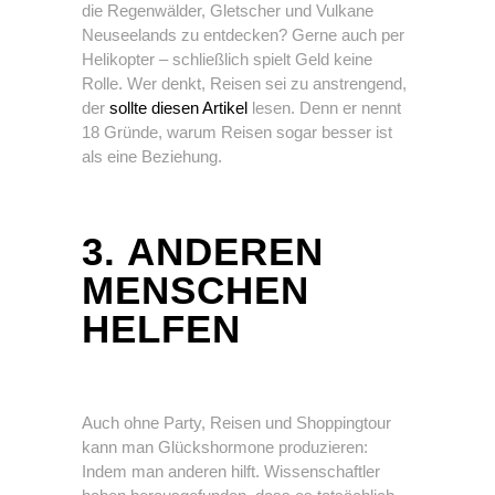
die Regenwälder, Gletscher und Vulkane
Neuseelands zu entdecken? Gerne auch per
Helikopter – schließlich spielt Geld keine
Rolle. Wer denkt, Reisen sei zu anstrengend,
der
sollte diesen Artikel
lesen. Denn er nennt
18 Gründe, warum Reisen sogar besser ist
als eine Beziehung.
3. ANDEREN
MENSCHEN
HELFEN
Auch ohne Party, Reisen und Shoppingtour
kann man Glückshormone produzieren:
Indem man anderen hilft. Wissenschaftler